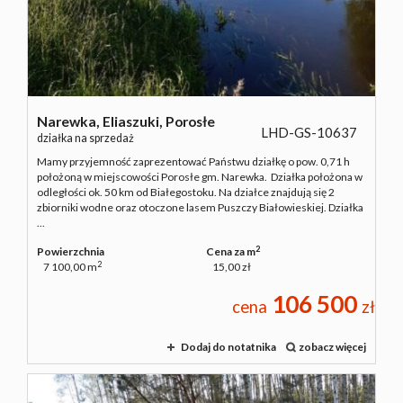
NAJMU
O NAS
Narewka,
Eliaszuki,
Porosłe
LHD-GS-10637
działka na sprzedaż
Mamy przyjemność zaprezentować Państwu działkę o pow. 0,71 h
CO
położoną w miejscowości Porosłe gm. Narewka. Działka położona w
odległości ok. 50 km od Białegostoku. Na działce znajdują się 2
zbiorniki wodne oraz otoczone lasem Puszczy Białowieskiej. Działka
...
WARTO
2
Powierzchnia
Cena za m
2
7 100,00 m
15,00 zł
WIEDZIEĆ
106 500
cena
zł
Dodaj do notatnika
zobacz więcej
KONTAK