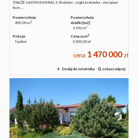
(TAKŻE GASTRONOMIA). 3. Budulec - cegła kratówka - styropian
8cm ...
Powierzchnia
Powierzchnia
2
490,00 m
działki [m2]
1 592 m²
2
Pokoje
Cena za m
5 pokoi
3 000,00 zł
1 470 000
cena
zł
Dodaj do notatnika
zobacz więcej