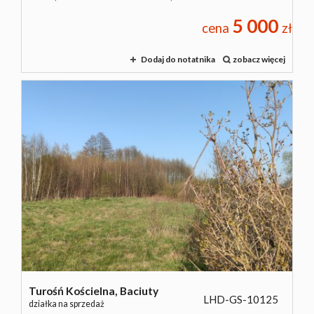
5 000
cena
zł
Dodaj do notatnika
zobacz więcej
Turośń Kościelna,
Baciuty
LHD-GS-10125
działka na sprzedaż