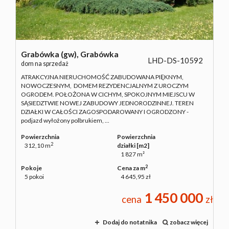
Grabówka (gw),
Grabówka
LHD-DS-10592
dom na sprzedaż
ATRAKCYJNA NIERUCHOMOŚĆ ZABUDOWANA PIĘKNYM,
NOWOCZESNYM, DOMEM REZYDENCJALNYM Z UROCZYM
OGRODEM. POŁOŻONA W CICHYM, SPOKOJNYM MIEJSCU W
SĄSIEDZTWIE NOWEJ ZABUDOWY JEDNORODZINNEJ. TEREN
DZIAŁKI W CAŁOŚCI ZAGOSPODAROWANY I OGRODZONY -
podjazd wyłożony polbrukiem, ...
Powierzchnia
Powierzchnia
2
312,10 m
działki [m2]
1 827 m²
2
Pokoje
Cena za m
5 pokoi
4 645,95 zł
1 450 000
cena
zł
Dodaj do notatnika
zobacz więcej