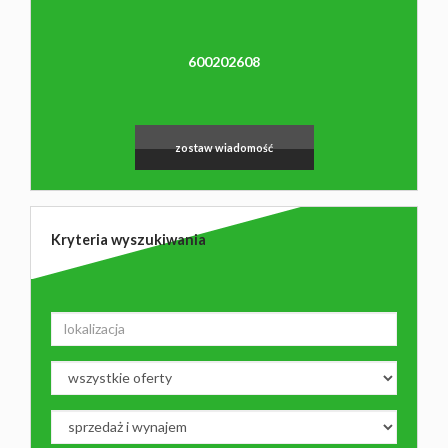
600202608
zostaw wiadomość
Kryteria wyszukiwania