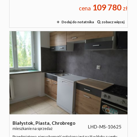
109 780
cena
zł
Dodaj do notatnika
zobacz więcej
Białystok,
Piasta,
Chrobrego
LHD-MS-10625
mieszkanie na sprzedaż
Przedmiotowa nieruchomość położona jest na III w bloku z cegły.