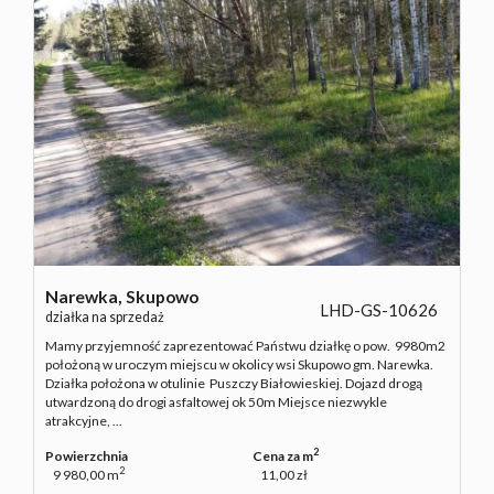
Narewka,
Skupowo
LHD-GS-10626
działka na sprzedaż
Mamy przyjemność zaprezentować Państwu działkę o pow. 9980m2
położoną w uroczym miejscu w okolicy wsi Skupowo gm. Narewka.
Działka położona w otulinie Puszczy Białowieskiej. Dojazd drogą
utwardzoną do drogi asfaltowej ok 50m Miejsce niezwykle
atrakcyjne, ...
2
Powierzchnia
Cena za m
2
9 980,00 m
11,00 zł