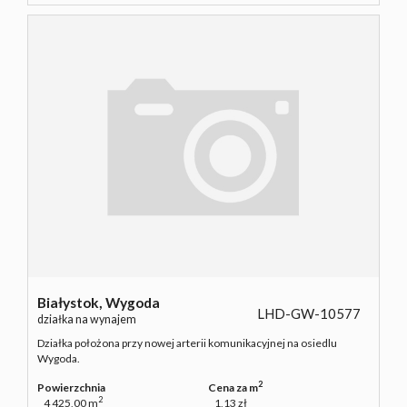
Białystok,
Wygoda
LHD-GW-10577
działka na wynajem
Działka położona przy nowej arterii komunikacyjnej na osiedlu
Wygoda.
2
Powierzchnia
Cena za m
2
4 425,00 m
1,13 zł