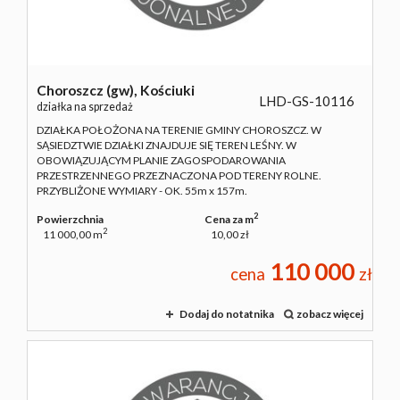
Choroszcz (gw),
Kościuki
LHD-GS-10116
działka na sprzedaż
DZIAŁKA POŁOŻONA NA TERENIE GMINY CHOROSZCZ. W
SĄSIEDZTWIE DZIAŁKI ZNAJDUJE SIĘ TEREN LEŚNY. W
OBOWIĄZUJĄCYM PLANIE ZAGOSPODAROWANIA
PRZESTRZENNEGO PRZEZNACZONA POD TERENY ROLNE.
PRZYBLIŻONE WYMIARY - OK. 55m x 157m.
2
Powierzchnia
Cena za m
2
11 000,00 m
10,00 zł
110 000
cena
zł
Dodaj do notatnika
zobacz więcej