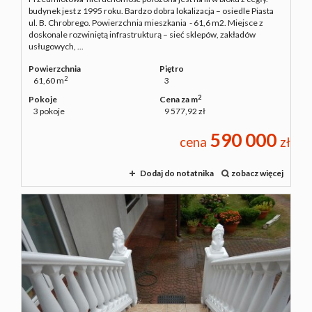
budynek jest z 1995 roku. Bardzo dobra lokalizacja – osiedle Piasta
ul. B. Chrobrego. Powierzchnia mieszkania - 61,6 m2. Miejsce z
doskonale rozwiniętą infrastrukturą – sieć sklepów, zakładów
usługowych, ...
Powierzchnia
Piętro
2
61,60 m
3
2
Pokoje
Cena za m
3 pokoje
9 577,92 zł
590 000
cena
zł
Dodaj do notatnika
zobacz więcej