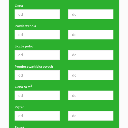
Cena
Powierzchnia
Liczba pokoi
Pomieszczeń biurowych
2
Cena za m
Piętro
Rynek