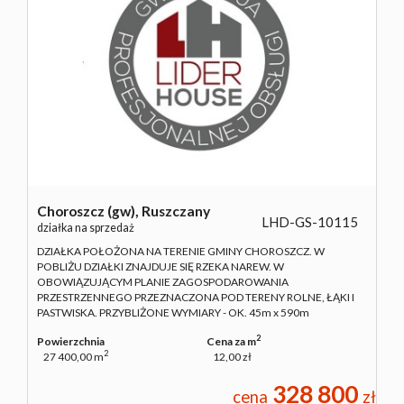
Choroszcz (gw),
Ruszczany
LHD-GS-10115
działka na sprzedaż
DZIAŁKA POŁOŻONA NA TERENIE GMINY CHOROSZCZ. W
POBLIŻU DZIAŁKI ZNAJDUJE SIĘ RZEKA NAREW. W
OBOWIĄZUJĄCYM PLANIE ZAGOSPODAROWANIA
PRZESTRZENNEGO PRZEZNACZONA POD TERENY ROLNE, ŁĄKI I
PASTWISKA. PRZYBLIŻONE WYMIARY - OK. 45m x 590m
2
Powierzchnia
Cena za m
2
27 400,00 m
12,00 zł
328 800
cena
zł