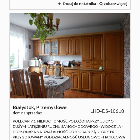
Dodaj do notatnika
zobacz więcej
Białystok,
Przemysłowe
LHD-DS-10618
dom na sprzedaż
POLECAMY 1. NIERUCHOMOŚĆ POŁOŻONA PRZY ULICY O
DUŻYM NATĘŻENIU RUCHU SAMOCHODOWEGO - WIDOCZNA -
DOSKONAŁA NA DZIAŁALNOŚĆ GOSPODARCZĄ. 2. PARTER
PRZYGOTOWANY POD DZIAŁALNOŚĆ USŁUGOWO - HANDLOWĄ