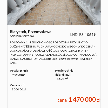
Białystok,
Przemysłowe
LHD-BS-10619
obiekt na sprzedaż
POLECAMY 1. NIERUCHOMOŚĆ POŁOŻONA PRZY ULICY O
DUŻYM NATĘŻENIU RUCHU SAMOCHODOWEGO - WIDOCZNA -
DOSKONAŁA NA DZIAŁALNOŚĆ GOSPODARCZĄ. 2. PARTER
PRZYGOTOWANY POD DZIAŁALNOŚĆ USŁUGOWO - HANDLOWĄ
(TAKŻE GASTRONOMIA). 3. Budulec - cegła kratówka - styropian
8cm ...
Powierzchnia
Powierzchnia
2
490,00 m
działki [m2]
1 592 m²
2
Cena za m
3 000,00 zł
1 470 000
cena
zł