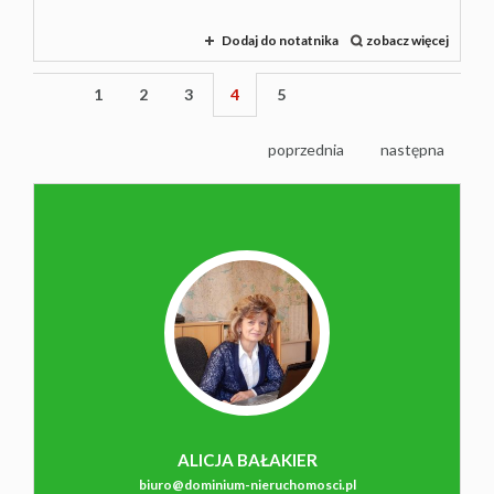
Dodaj do notatnika
zobacz więcej
1
2
3
4
5
poprzednia
następna
ALICJA BAŁAKIER
biuro@dominium-nieruchomosci.pl