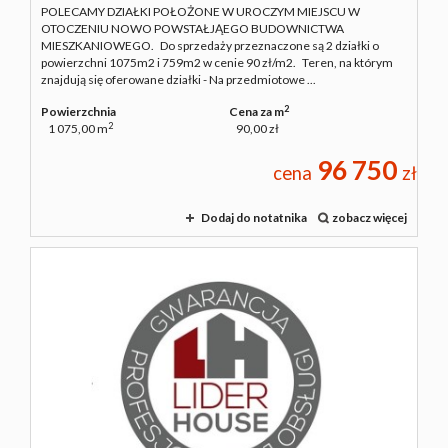
POLECAMY DZIAŁKI POŁOŻONE W UROCZYM MIEJSCU W
OTOCZENIU NOWO POWSTAŁJĄEGO BUDOWNICTWA
MIESZKANIOWEGO. Do sprzedaży przeznaczone są 2 działki o
powierzchni 1075m2 i 759m2 w cenie 90 zł/m2. Teren, na którym
znajdują się oferowane działki - Na przedmiotowe ...
2
Powierzchnia
Cena za m
2
1 075,00 m
90,00 zł
96 750
cena
zł
Dodaj do notatnika
zobacz więcej