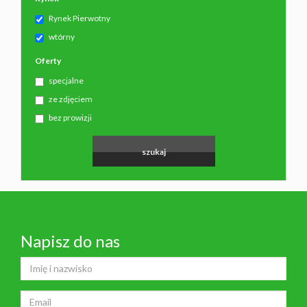
Rynek Pierwotny
wtórny
Oferty
specjalne
ze zdjęciem
bez prowizji
Napisz do nas