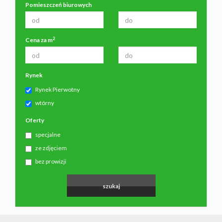
Pomieszczeń biurowych
2
Cena za m
Rynek
Rynek Pierwotny
wtórny
Oferty
specjalne
ze zdjęciem
bez prowizji