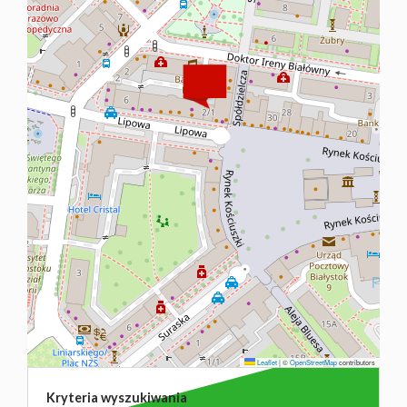
NAJMU
O NAS
CO
WARTO
WIEDZIEĆ
KONTAK
Leaflet
|
©
OpenStreetMap
contributors
Kryteria wyszukiwania