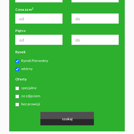
2
Cena za m
Piętro
Rynek
Rynek Pierwotny
wtórny
Oferty
specjalne
ze zdjęciem
bez prowizji