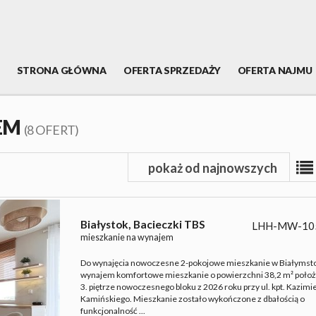
STRONA GŁÓWNA
OFERTA SPRZEDAŻY
OFERTA NAJMU
EM
(8 OFERT)
pokaż od najnowszych
Białystok,
Bacieczki TBS
LHH-MW-10
mieszkanie na wynajem
Do wynajęcia nowoczesne 2-pokojowe mieszkanie w Białymst
wynajem komfortowe mieszkanie o powierzchni 38,2 m² poło
3. piętrze nowoczesnego bloku z 2026 roku przy ul. kpt. Kazimi
Kamińskiego. Mieszkanie zostało wykończone z dbałością o
funkcjonalność ...