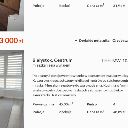
2
Pokoje
5 pokoi
Cena za m
31,91 zł
3 000
zł
Dodaj do notatnika
zobacz
Białystok,
Centrum
LHH-MW-10
mieszkanie na wynajem
Polecamy 2 pokojowe mieszkanie w apartamentowcu przy ulic
Kaczorowskiego, położonym kilkaset metrów od ścisłego cen
miasta. Mieszkanie gotowe do wprowadzenia. Kuchnia w form
aneksu w pełni dostosowana do potrzeb najemcy (lodówko-
zamrażarka, blat ceramiczny, ...
2
Powierzchnia
45,00 m
Piętro
4
2
Pokoje
2 pokoje
Cena za m
48,89 zł