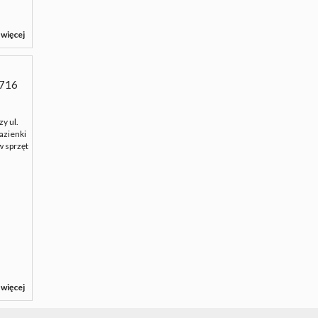
 więcej
716
y ul.
azienki
w sprzęt
 więcej