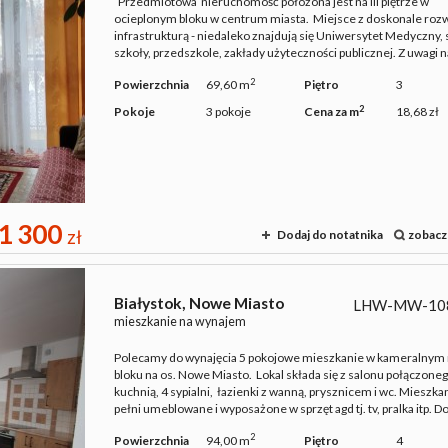
Przedmiotowa nieruchomość położona jest na III piętrze w
ocieplonym bloku w centrum miasta. Miejsce z doskonale rozw
infrastrukturą - niedaleko znajdują się Uniwersytet Medyczny, s
szkoły, przedszkole, zakłady użyteczności publicznej. Z uwagi na
2
Powierzchnia
69,60 m
Piętro
3
2
Pokoje
3 pokoje
Cena za m
18,68 zł
1 300
zł
Dodaj do notatnika
zobacz
Białystok,
Nowe Miasto
LHW-MW-10
mieszkanie na wynajem
Polecamy do wynajęcia 5 pokojowe mieszkanie w kameralny
bloku na os. Nowe Miasto. Lokal składa się z salonu połączoneg
kuchnią, 4 sypialni, łazienki z wanną, prysznicem i wc. Mieszka
pełni umeblowane i wyposażone w sprzęt agd tj. tv, pralka itp. Do 
2
Powierzchnia
94,00 m
Piętro
4