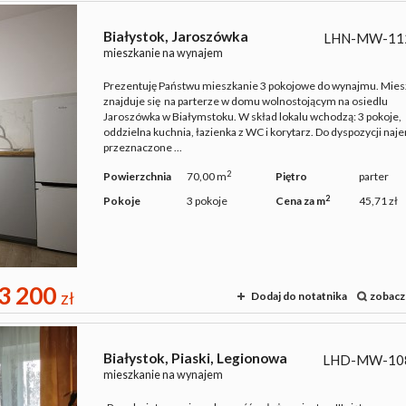
Białystok,
Jaroszówka
LHN-MW-11
mieszkanie na wynajem
Prezentuję Państwu mieszkanie 3 pokojowe do wynajmu. Mies
znajduje się na parterze w domu wolnostojącym na osiedlu
Jaroszówka w Białymstoku. W skład lokalu wchodzą: 3 pokoje,
oddzielna kuchnia, łazienka z WC i korytarz. Do dyspozycji naj
przeznaczone ...
2
Powierzchnia
70,00 m
Piętro
parter
2
Pokoje
3 pokoje
Cena za m
45,71 zł
3 200
zł
Dodaj do notatnika
zobacz
Białystok,
Piaski,
Legionowa
LHD-MW-10
mieszkanie na wynajem