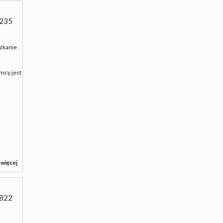
235
zkanie
emcy jest
 więcej
822