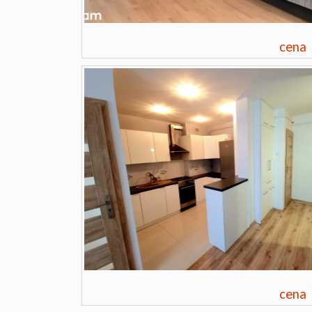
cena
cena