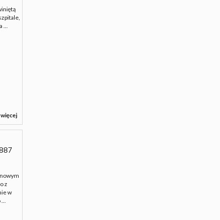
iniętą
zpitale,
 ...
 więcej
887
m nowym
o z
nie w
...