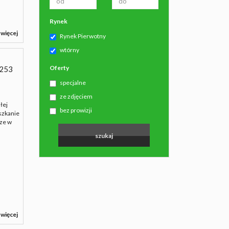
Rynek
 więcej
Rynek Pierwotny
wtórny
Oferty
253
specjalne
ze zdjęciem
łej
bez prowizji
szkanie
rze w
 więcej