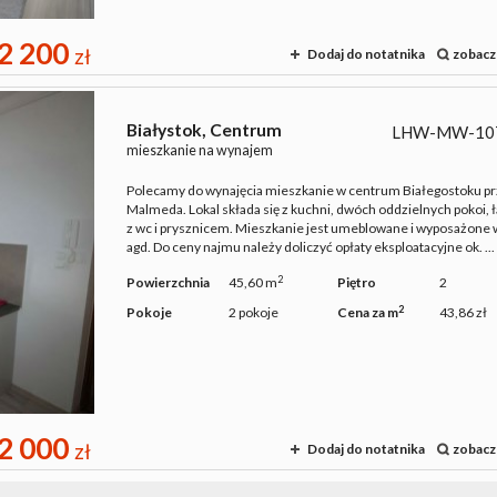
2 200
zł
Dodaj do notatnika
zobacz
Białystok,
Centrum
LHW-MW-10
mieszkanie na wynajem
Polecamy do wynajęcia mieszkanie w centrum Białegostoku prz
Malmeda. Lokal składa się z kuchni, dwóch oddzielnych pokoi, ł
z wc i prysznicem. Mieszkanie jest umeblowane i wyposażone 
agd. Do ceny najmu należy doliczyć opłaty eksploatacyjne ok. ...
2
Powierzchnia
45,60 m
Piętro
2
2
Pokoje
2 pokoje
Cena za m
43,86 zł
2 000
zł
Dodaj do notatnika
zobacz