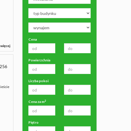
Cena
 więcej
Powierzchnia
256
Liczba pokoi
ieście
2
Cena za m
Piętro