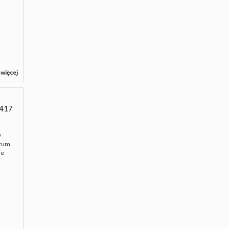
 więcej
417
y
trum
ie