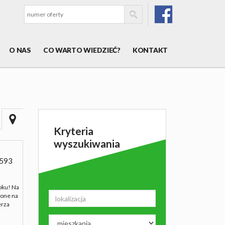
O NAS
CO WARTO WIEDZIEĆ?
KONTAKT
Kryteria
wyszukiwania
593
oku! Na
żone na
erza