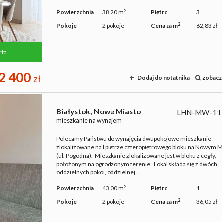
2
Powierzchnia
38,20 m
Piętro
3
2
Pokoje
2 pokoje
Cena za m
62,83 zł
rta
2 400
zł
Dodaj do notatnika
zobacz
Białystok,
Nowe Miasto
LHN-MW-11
mieszkanie na wynajem
Polecamy Państwu do wynajęcia dwupokojowe mieszkanie
zlokalizowane na I piętrze czteropiętrowego bloku na Nowym M
(ul. Pogodna). Mieszkanie zlokalizowane jest w bloku z cegły,
położonym na ogrodzonym terenie. Lokal składa się z dwóch
oddzielnych pokoi, oddzielnej ...
2
Powierzchnia
43,00 m
Piętro
1
2
Pokoje
2 pokoje
Cena za m
36,05 zł