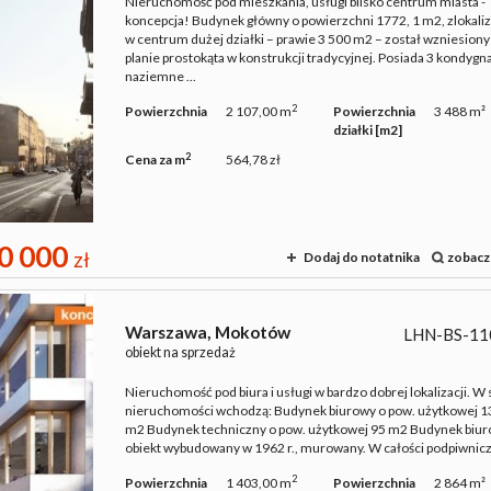
Nieruchomość pod mieszkania, usługi blisko centrum miasta -
koncepcja! Budynek główny o powierzchni 1772, 1 m2, zlokal
w centrum dużej działki – prawie 3 500 m2 – został wzniesiony
planie prostokąta w konstrukcji tradycyjnej. Posiada 3 kondygn
naziemne ...
2
Powierzchnia
2 107,00 m
Powierzchnia
3 488 m²
działki [m2]
2
Cena za m
564,78 zł
0 000
zł
Dodaj do notatnika
zobacz
Warszawa,
Mokotów
LHN-BS-11
obiekt na sprzedaż
Nieruchomość pod biura i usługi w bardzo dobrej lokalizacji. W 
nieruchomości wchodzą: Budynek biurowy o pow. użytkowej 1
m2 Budynek techniczny o pow. użytkowej 95 m2 Budynek biur
obiekt wybudowany w 1962 r., murowany. W całości podpiwniczo
2
Powierzchnia
1 403,00 m
Powierzchnia
2 864 m²