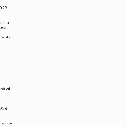
029
gruntu
iącymi
 wiaty o
 więcej
028
obejmuje