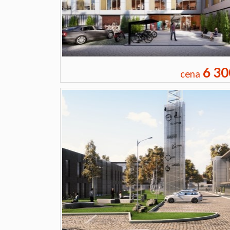
6 30
cena