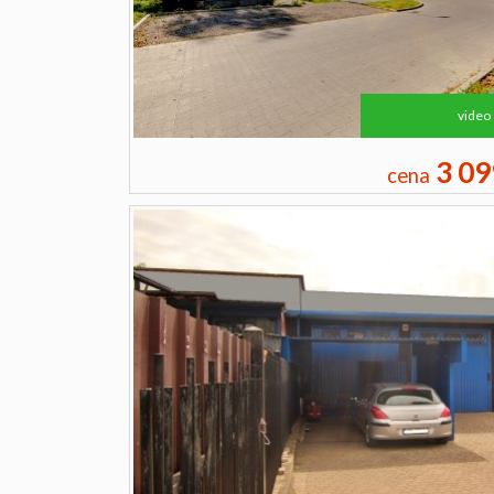
video
3 09
cena