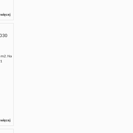
 więcej
030
5 m2. Na
 1
 więcej