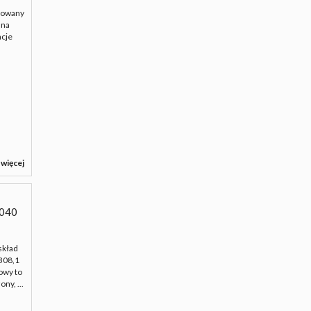
izowany
 na
acje
 więcej
040
skład
308,1
owy to
ny, ...