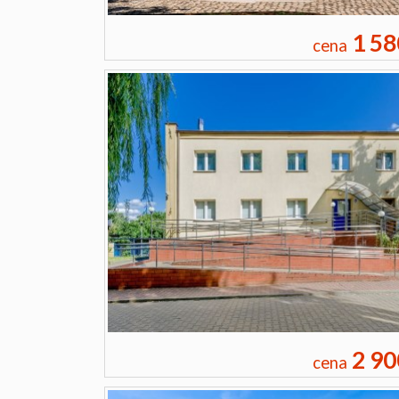
1 58
cena
2 90
cena