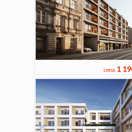
1 19
cena