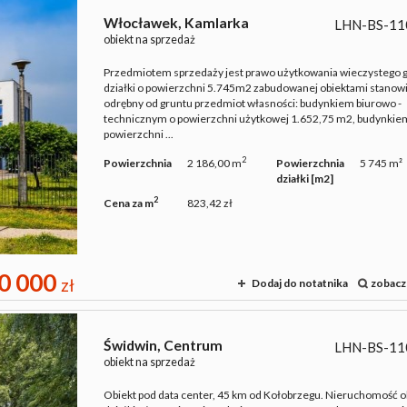
Włocławek,
Kamlarka
LHN-BS-11
obiekt na sprzedaż
Przedmiotem sprzedaży jest prawo użytkowania wieczystego 
działki o powierzchni 5.745m2 zabudowanej obiektami stanow
odrębny od gruntu przedmiot własności: budynkiem biurowo -
technicznym o powierzchni użytkowej 1.652,75 m2, budynkiem
powierzchni ...
2
Powierzchnia
2 186,00 m
Powierzchnia
5 745 m²
działki [m2]
2
Cena za m
823,42 zł
0 000
zł
Dodaj do notatnika
zobacz
Świdwin,
Centrum
LHN-BS-11
obiekt na sprzedaż
Obiekt pod data center, 45 km od Kołobrzegu. Nieruchomość 