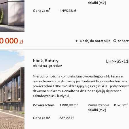
działki [m2]
2
Cena za m
4 490,38 zł
0 000
zł
Dodaj do notatnika
zobacz
Łódź,
Bałuty
LHN-BS-11
obiekt na sprzedaż
Nieruchomość na kompleks biurowo-usługowy. Na terenie
nieruchomości usytuowany jest budynek biurowo-techniczny 
powierzchni 1 306 m2, składający się z części A i B, połączonyc
dawnym bunkrem. Ponadto na działce znajdują się drobne
zabudowania: 2 budynki ...
2
Powierzchnia
1 888,00 m
Powierzchnia
8 823 m²
działki [m2]
2
Cena za m
836,86 zł