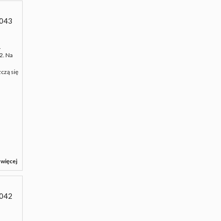
043
.
2. Na
czą się
 więcej
042