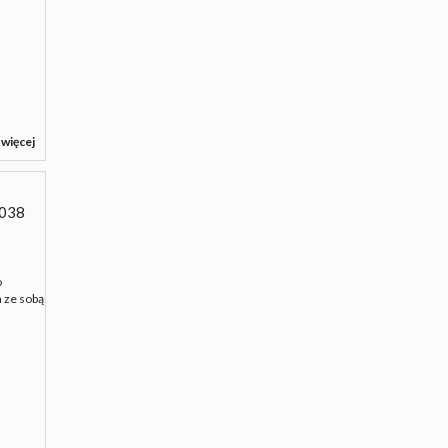
 więcej
038
o
h ze sobą