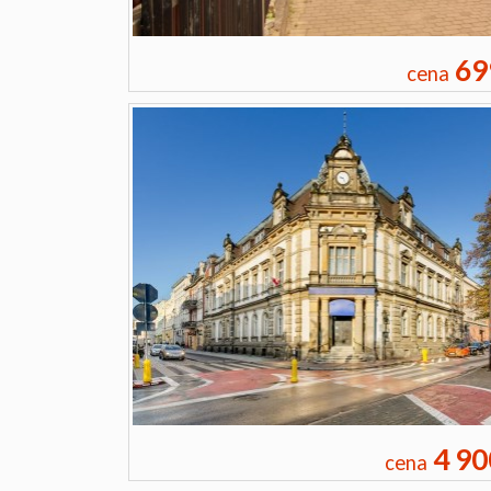
69
cena
4 90
cena