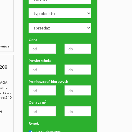
Cena
 więcej
Powierzchnia
208
Pomieszczeń biurowych
MAGA
camy
arsztat
chni 540
2
Cena za m
zł
Rynek
Rynek Pierwotny