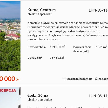
Kutno,
Centrum
LHN-BS-11
obiekt na sprzedaż
Kompleks budynków biurowych z parkingiem w centrum Kutna
Nieruchomość obejmuje działki o łącznej powierzchni 6 861 m
ogrodzonym terenie znajdują się dwa budynki biurowe 3
kondygnacyjne (2 piętra nadziemne i piwnica). Wewnątrz miesz
powierzchnie biurowe ...
2
Powierzchnia
1 911,00 m
Powierzchnia
6 861 m²
działki [m2]
2
Cena za m
1 674,52 zł
0 000
zł
Dodaj do notatnika
zobacz
Łódź,
Górna
LHN-BS-11
obiekt na sprzedaż