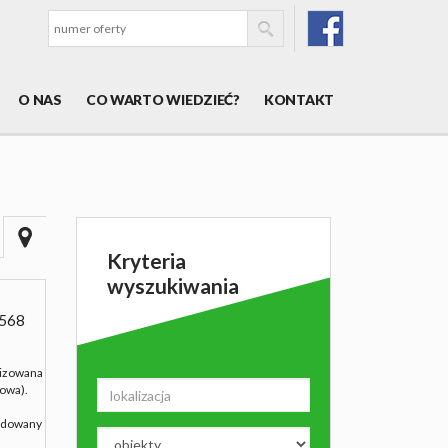
O NAS
CO WARTO WIEDZIEĆ?
KONTAKT
Kryteria
wyszukiwania
568
lizowana
powa).
budowany