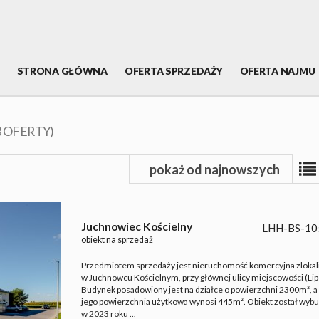
STRONA GŁÓWNA
OFERTA SPRZEDAŻY
OFERTA NAJMU
3 OFERTY)
pokaż od najnowszych
Juchnowiec Kościelny
LHH-BS-10
obiekt na sprzedaż
Przedmiotem sprzedaży jest nieruchomość komercyjna zloka
w Juchnowcu Kościelnym, przy głównej ulicy miejscowości (Li
Budynek posadowiony jest na działce o powierzchni 2300m², a
jego powierzchnia użytkowa wynosi 445m². Obiekt został wy
w 2023 roku ...