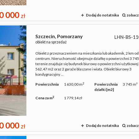
0 000
zł
Dodaj do notatnika
zobacz
Szczecin,
Pomorzany
LHN-BS-11
obiekt na sprzedaż
Obiekt z przeznaczeniem na mieszkania lub akademik, 2 km od
centrum. Nieruchomość obejmuje działkę o powierzchni 3 74
terenie znajduje się budynek biurowy o powierzchni użytkowej
562,47 m2 oraz 2 garaże blaszane i wiata. Obiekt biurowy 3
kondygnacyjny ...
2
Powierzchnia
1 630,00 m
Powierzchnia
3 745 m²
działki [m2]
2
Cena za m
1 779,14 zł
0 000
zł
Dodaj do notatnika
zobacz