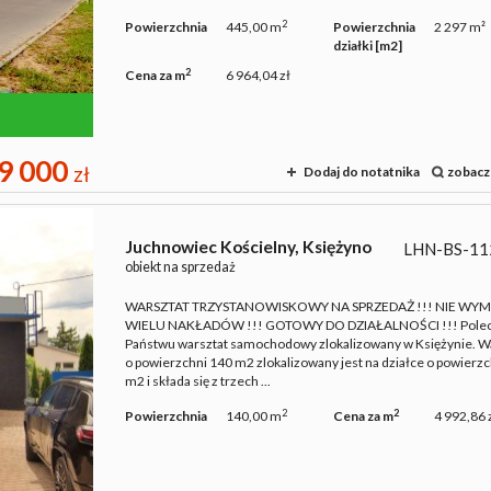
2
Powierzchnia
445,00 m
Powierzchnia
2 297 m²
działki [m2]
2
Cena za m
6 964,04 zł
9 000
zł
Dodaj do notatnika
zobacz
Juchnowiec Kościelny,
Księżyno
LHN-BS-11
obiekt na sprzedaż
WARSZTAT TRZYSTANOWISKOWY NA SPRZEDAŻ !!! NIE WY
WIELU NAKŁADÓW !!! GOTOWY DO DZIAŁALNOŚCI !!! Pole
Państwu warsztat samochodowy zlokalizowany w Księżynie. W
o powierzchni 140 m2 zlokalizowany jest na działce o powierz
m2 i składa się z trzech ...
2
2
Powierzchnia
140,00 m
Cena za m
4 992,86 