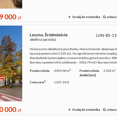
9 000
zł
Dodaj do notatnika
zobacz
Leszno,
Śródmieście
LHN-BS-11
obiekt na sprzedaż
Historyczne obiekty tuż przy Rynku. Nieruchomość obejmuje dz
łącznej powierzchni 2 205 m2. Na ogrodzonym terenie znajduj
dwa budynki (w tym piękny, monumentalny gmach poczty z 1884
biurowy o powierzchni użytkowej – 1926,79 m2 i biurowo-techn
2
Powierzchnia
4 059,00 m
Powierzchnia
2 205 m²
działki [m2]
2
Cena za m
1 207,19 zł
0 000
zł
Dodaj do notatnika
zobacz