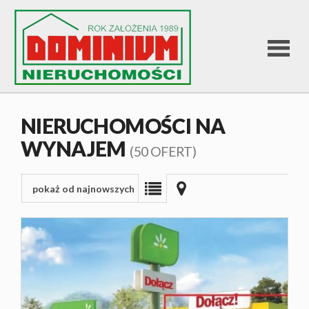
STRONA
NIERUCHOMOŚCI NA
WYNAJEM
GŁÓWNA
(50 OFERT)
pokaż od najnowszych
OFERTA
SPRZEDA
OFERTA