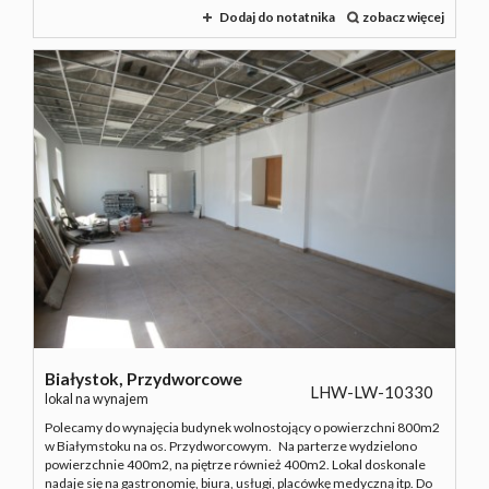
Dodaj do notatnika
zobacz więcej
Białystok,
Przydworcowe
LHW-LW-10330
lokal na wynajem
Polecamy do wynajęcia budynek wolnostojący o powierzchni 800m2
w Białymstoku na os. Przydworcowym. Na parterze wydzielono
powierzchnie 400m2, na piętrze również 400m2. Lokal doskonale
nadaje się na gastronomię, biura, usługi, placówkę medyczną itp. Do