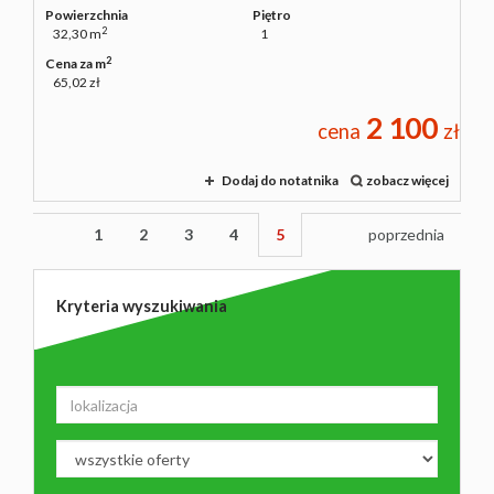
Powierzchnia
Piętro
2
32,30 m
1
2
Cena za m
65,02 zł
2 100
cena
zł
Dodaj do notatnika
zobacz więcej
1
2
3
4
5
poprzednia
Kryteria wyszukiwania