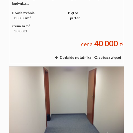
budynku ...
Powierzchnia
Piętro
2
800,00 m
parter
2
Cena za m
50,00 zł
40 000
cena
zł
Dodaj do notatnika
zobacz więcej