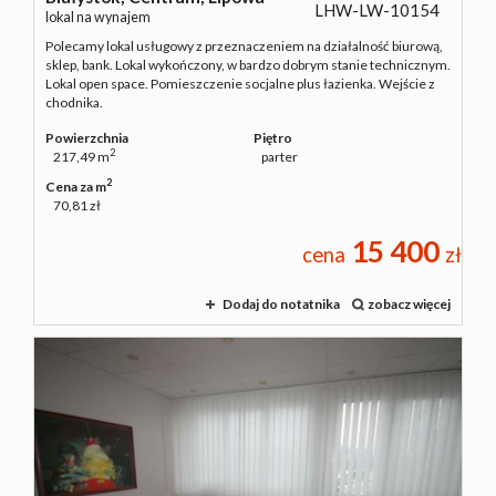
LHW-LW-10154
lokal na wynajem
Polecamy lokal usługowy z przeznaczeniem na działalność biurową,
sklep, bank. Lokal wykończony, w bardzo dobrym stanie technicznym.
Lokal open space. Pomieszczenie socjalne plus łazienka. Wejście z
chodnika.
Powierzchnia
Piętro
2
217,49 m
parter
2
Cena za m
70,81 zł
15 400
cena
zł
Dodaj do notatnika
zobacz więcej