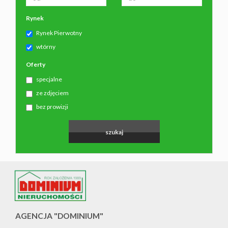
Rynek
Rynek Pierwotny
wtórny
Oferty
specjalne
ze zdjęciem
bez prowizji
AGENCJA "DOMINIUM"