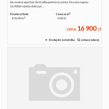
ale można wjechać do środka pomieszczenia. Do ceny najmu
16.900zł należy doliczyć ...
2
Powierzchnia
Cena za m
2
676,00 m
0,00 zł
16 900
cena
zł
Dodaj do notatnika
zobacz więcej