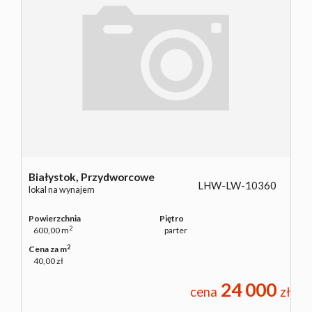
Białystok,
Przydworcowe
LHW-LW-10360
lokal na wynajem
Powierzchnia
Piętro
2
600,00 m
parter
2
Cena za m
40,00 zł
24 000
cena
zł