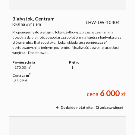
Białystok,
Centrum
LHW-LW-10404
lokal na wynajem
Proponujemy do wynajmu lokal użytkowy z przeznaczeniem na
dowolną działalność gospodarczą położony na I piętrze budynku przy
głównej ulicy Białegostoku. Lokal składa się z pomieszczeń
usytuowanych na jednym poziomie. Możliwość dowolnej aranżacji
wnętrza. Dodatkowe ...
Powierzchnia
Piętro
2
170,00 m
1
2
Cena za m
35,29 zł
6 000
cena
zł
Dodaj do notatnika
zobacz więcej