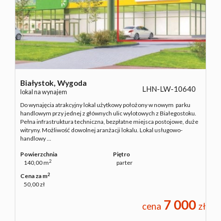
NAJMU
O NAS
Białystok,
Wygoda
LHN-LW-10640
CO
lokal na wynajem
Do wynajęcia atrakcyjny lokal użytkowy położony w nowym parku
handlowym przy jednej z głównych ulic wylotowych z Białegostoku.
Pełna infrastruktura techniczna, bezpłatne miejsca postojowe, duże
WARTO
witryny. Możliwość dowolnej aranżacji lokalu. Lokal usługowo-
handlowy ...
Powierzchnia
Piętro
WIEDZIEĆ
2
140,00 m
parter
2
Cena za m
50,00 zł
KONTAK
7 000
cena
zł