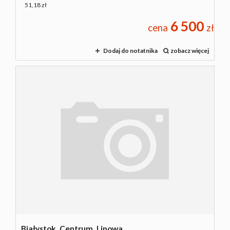
51,18 zł
6 500
cena
zł
Dodaj do notatnika
zobacz więcej
Białystok,
Centrum,
Lipowa