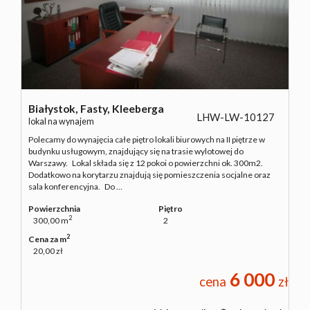
Białystok,
Fasty,
Kleeberga
LHW-LW-10127
lokal na wynajem
Polecamy do wynajęcia całe piętro lokali biurowych na II piętrze w
budynku usługowym, znajdujący się na trasie wylotowej do
Warszawy. Lokal składa się z 12 pokoi o powierzchni ok. 300m2.
Dodatkowo na korytarzu znajdują się pomieszczenia socjalne oraz
sala konferencyjna. Do ...
Powierzchnia
Piętro
2
300,00 m
2
2
Cena za m
20,00 zł
6 000
cena
zł