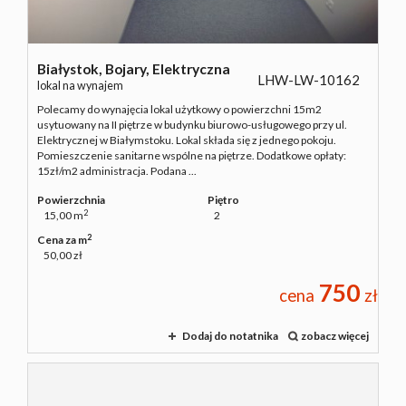
Białystok,
Bojary,
Elektryczna
LHW-LW-10162
lokal na wynajem
Polecamy do wynajęcia lokal użytkowy o powierzchni 15m2
usytuowany na II piętrze w budynku biurowo-usługowego przy ul.
Elektrycznej w Białymstoku. Lokal składa się z jednego pokoju.
Pomieszczenie sanitarne wspólne na piętrze. Dodatkowe opłaty:
15zł/m2 administracja. Podana ...
Powierzchnia
Piętro
2
15,00 m
2
2
Cena za m
50,00 zł
750
cena
zł
Dodaj do notatnika
zobacz więcej