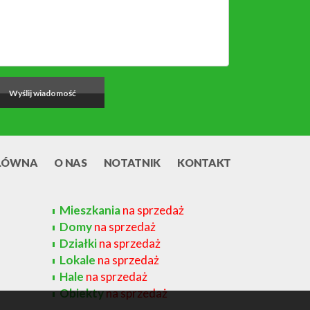
ŁÓWNA
O NAS
NOTATNIK
KONTAKT
Mieszkania
na sprzedaż
Domy
na sprzedaż
Działki
na sprzedaż
Lokale
na sprzedaż
Hale
na sprzedaż
Obiekty
na sprzedaż