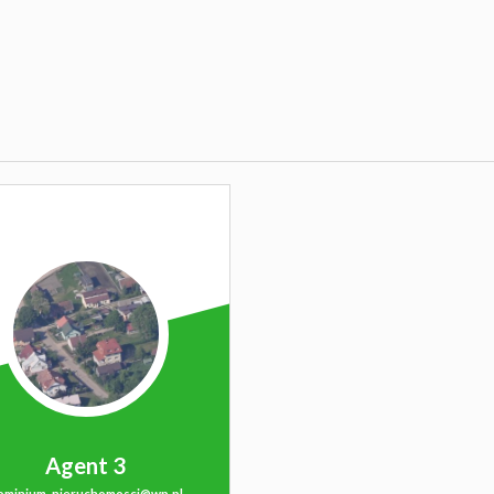
Agent 3
ominium-nieruchomosci@wp.pl