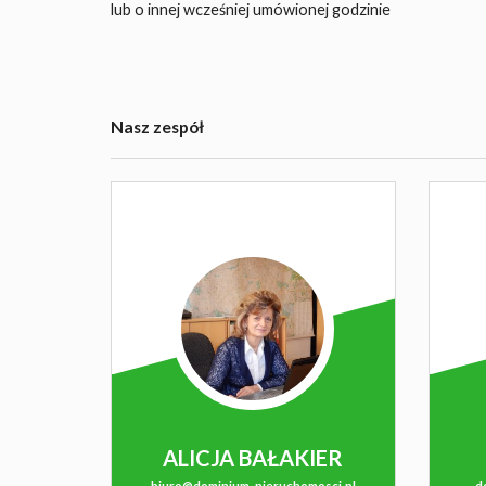
lub o innej wcześniej umówionej godzinie
Nasz zespół
ALICJA BAŁAKIER
biuro@dominium-nieruchomosci.pl
d