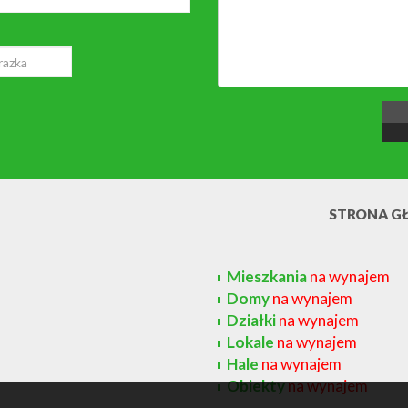
STRONA G
Mieszkania
na wynajem
Domy
na wynajem
Działki
na wynajem
Lokale
na wynajem
Hale
na wynajem
Obiekty
na wynajem