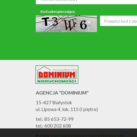
Kod zabezpieczający
AGENCJA "DOMINIUM"
15-427 Białystok
ul. Lipowa 4, lok. 115 (I piętro)
tel.: 85 653-72-99
tel.: 600 202 608
e-mail:
biuro@dominium-nieruchomosci.pl