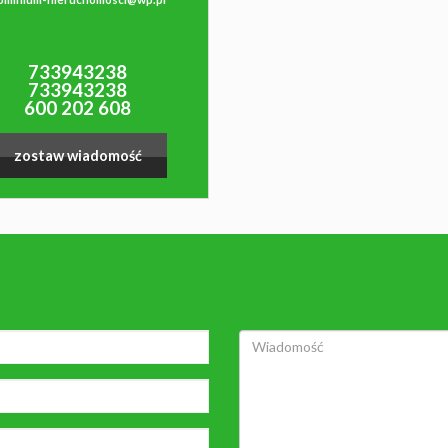
733943238
733943238
600 202 608
zostaw wiadomość