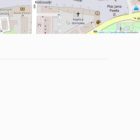
Leaflet
|
©
OpenStreetMap
contributors