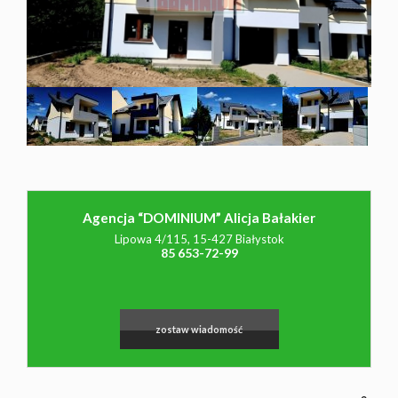
NAJMU
O NAS
CO
Agencja “DOMINIUM” Alicja Bałakier
WARTO
Lipowa 4/115, 15-427 Białystok
85 653-72-99
WIEDZIEĆ
zostaw wiadomość
KONTAK