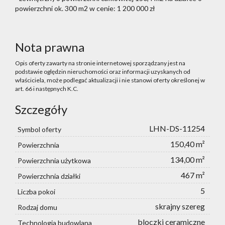
powierzchni ok. 300 m2 w cenie: 1 200 000 zł
Nota prawna
Opis oferty zawarty na stronie internetowej sporządzany jest na
podstawie oględzin nieruchomości oraz informacji uzyskanych od
właściciela, może podlegać aktualizacji i nie stanowi oferty określonej w
art. 66 i następnych K.C.
Szczegóły
LHN-DS-11254
Symbol oferty
150,40 m²
Powierzchnia
134,00 m²
Powierzchnia użytkowa
467 m²
Powierzchnia działki
5
Liczba pokoi
skrajny szereg
Rodzaj domu
bloczki ceramiczne
Technologia budowlana