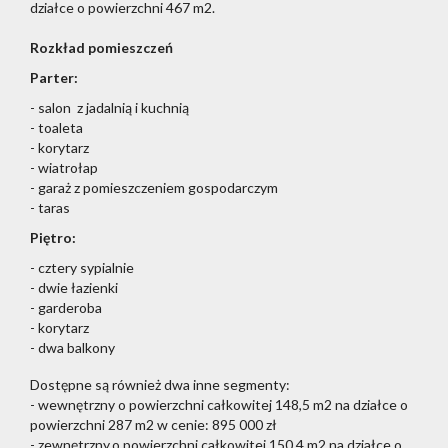
działce o powierzchni 467 m2.
Rozkład pomieszczeń
Parter:
- salon z jadalnią i kuchnią
- toaleta
-
korytarz
- wiatrołap
- garaż z pomieszczeniem gospodarczym
- taras
Piętro:
- cztery sypialnie
- dwie łazienki
- garderoba
- korytarz
- dwa balkony
Dostępne są również dwa inne segmenty:
- wewnętrzny o powierzchni całkowitej 148,5 m2 na działce o
powierzchni 287 m2 w cenie: 895 000 zł
- zewnętrzny
o powierzchni całkowitej 150,4 m2 na działce o