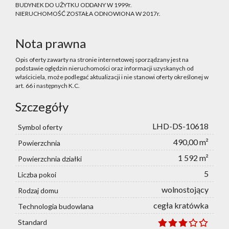
BUDYNEK DO UŻYTKU ODDANY W 1999r.
NIERUCHOMOŚĆ ZOSTAŁA ODNOWIONA W 2017r.
Nota prawna
Opis oferty zawarty na stronie internetowej sporządzany jest na
podstawie oględzin nieruchomości oraz informacji uzyskanych od
właściciela, może podlegać aktualizacji i nie stanowi oferty określonej w
art. 66 i następnych K.C.
Szczegóły
LHD-DS-10618
Symbol oferty
490,00 m²
Powierzchnia
1 592 m²
Powierzchnia działki
5
Liczba pokoi
wolnostojący
Rodzaj domu
cegła kratówka
Technologia budowlana
Standard