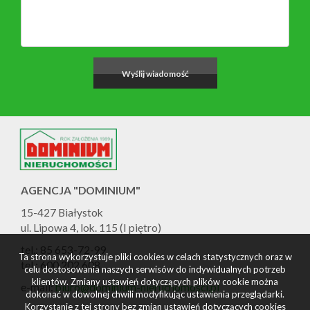
AGENCJA "DOMINIUM"
15-427 Białystok
ul. Lipowa 4, lok. 115 (I piętro)
tel.: 85 653-72-99
Ta strona wykorzystuje pliki cookies w celach statystycznych oraz w
tel.: 600 202 608
celu dostosowania naszych serwisów do indywidualnych potrzeb
klientów. Zmiany ustawień dotyczących plików cookie można
e-mail:
biuro@dominium-nieruchomosci.pl
dokonać w dowolnej chwili modyfikując ustawienia przeglądarki.
Korzystanie z tej strony bez zmian ustawień dotyczących cookies