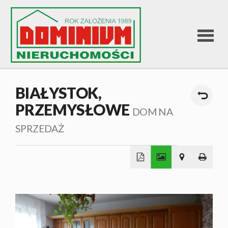
STRONA
BIAŁYSTOK,
PRZEMYSŁOWE
GŁÓWNA
DOM NA
SPRZEDAŻ
OFERTA
SPRZEDA
+
−
OFERTA