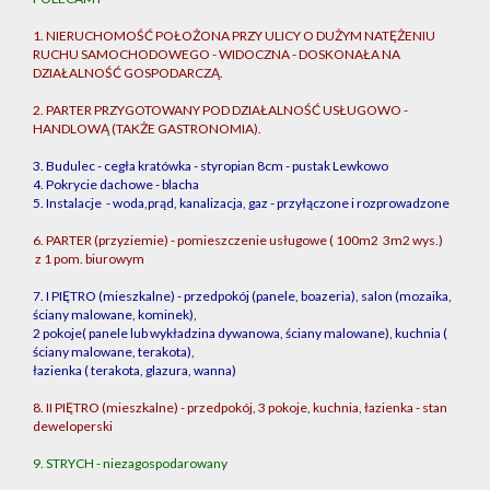
1. NIERUCHOMOŚĆ POŁOŻONA PRZY ULICY O DUŻYM NATĘŻENIU
RUCHU SAMOCHODOWEGO - WIDOCZNA - DOSKONAŁA NA
DZIAŁALNOŚĆ GOSPODARCZĄ.
2. PARTER PRZYGOTOWANY POD DZIAŁALNOŚĆ USŁUGOWO -
HANDLOWĄ (TAKŻE GASTRONOMIA).
3. Budulec - cegła kratówka - styropian 8cm - pustak Lewkowo
4. Pokrycie dachowe - blacha
5. Instalacje - woda,prąd, kanalizacja, gaz - przyłączone i rozprowadzone
6. PARTER (przyziemie) - pomieszczenie usługowe ( 100m2 3m2 wys.)
z 1 pom. biurowym
7. I PIĘTRO (mieszkalne) - przedpokój (panele, boazeria), salon (mozaika,
ściany malowane, kominek),
2 pokoje( panele lub wykładzina dywanowa, ściany malowane), kuchnia (
ściany malowane, terakota),
łazienka ( terakota, glazura, wanna)
8. II PIĘTRO (mieszkalne) - przedpokój, 3 pokoje, kuchnia, łazienka - stan
deweloperski
9. STRYCH - niezagospodarowany