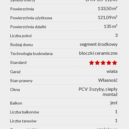
133,50 m²
Powierzchnia
121,09 m²
Powierzchnia użytkowa
135 m²
Powierzchnia działki
3
Liczba pokoi
segment środkowy
Rodzaj domu
bloczki ceramiczne
Technologia budowlana
Standard
wiata
Garaż
Własność
Stan prawny
PCV 3 szyby, ciepły
Okna
montaż
jest
Balkon
1
Liczba balkonów
1
Liczba tarasów