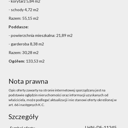
- korytarz 5,84 m2
- schody 4,72 m2
Razem: 55,15 m2
Poddasze:
- powierzchnia mieszkalna: 21,89 m2
- garderoba 8,38 m2
Razem: 30,28 m2
Ogółem
: 133,53 m2
Nota prawna
Opis oferty zawarty na stronie internetowej sporządzany jest na
podstawie oględzin nieruchomości oraz informacji uzyskanych od
właściciela, może podlegać aktualizacji i nie stanowi oferty określonej w
art. 66 i następnych K.C.
Szczegóły
LHN-DS-11245
Symbol oferty