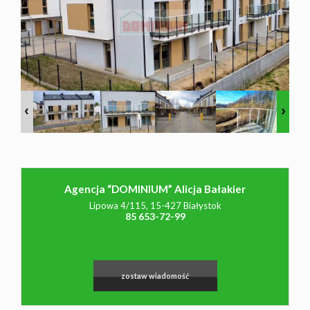
NAJMU
O NAS
CO
WARTO
Agencja “DOMINIUM” Alicja Bałakier
Lipowa 4/115, 15-427 Białystok
85 653-72-99
WIEDZIEĆ
KONTAK
zostaw wiadomość