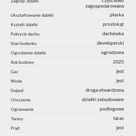
częściowo
Zagosp. działki
zagospodarowana
płaska
Ukształtowanie działki
prostokąt
Kształt działki
dachówka
Pokrycie dachu
developerski
Stan budynku
ogrodzona
Ogrodzenie działki
2025
Rok budowy
jest
Gaz
jest
Woda
droga utwardzona
Dojazd
działki zabudowane
Otoczenie
podłogowe
Ogrzewanie
taras
Tarasy
jest
Prąd