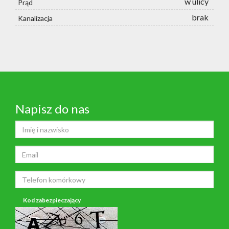
w ulicy
Prąd
brak
Kanalizacja
Napisz do nas
Kod zabezpieczający