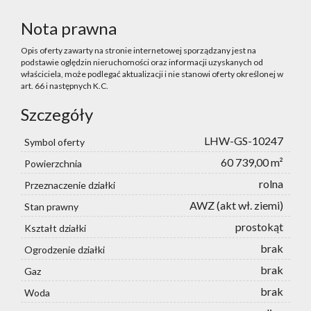
Nota prawna
Opis oferty zawarty na stronie internetowej sporządzany jest na
podstawie oględzin nieruchomości oraz informacji uzyskanych od
właściciela, może podlegać aktualizacji i nie stanowi oferty określonej w
art. 66 i następnych K.C.
Szczegóły
LHW-GS-10247
Symbol oferty
60 739,00 m²
Powierzchnia
rolna
Przeznaczenie działki
AWZ (akt wł. ziemi)
Stan prawny
prostokąt
Kształt działki
brak
Ogrodzenie działki
brak
Gaz
brak
Woda