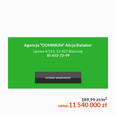
NAJMU
O NAS
Agencja “DOMINIUM” Alicja Bałakier
CO
Lipowa 4/115, 15-427 Białystok
85 653-72-99
WARTO
zostaw wiadomość
WIEDZIEĆ
2
189,99 zł/m
KONTAK
11 540 000 zł
cena: