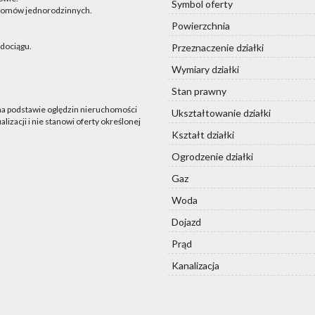
Symbol oferty
domów jednorodzinnych.
Powierzchnia
dociągu.
Przeznaczenie działki
Wymiary działki
Stan prawny
 na podstawie oględzin nieruchomości
Ukształtowanie działki
lizacji i nie stanowi oferty określonej
Kształt działki
Ogrodzenie działki
Gaz
Woda
Dojazd
Prąd
Kanalizacja