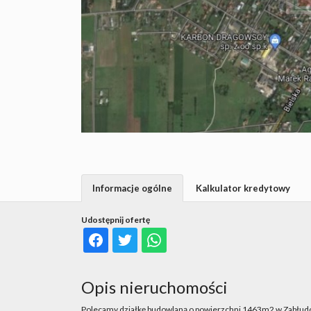
Informacje ogólne
Kalkulator kredytowy
Udostępnij ofertę
Opis nieruchomości
Polecamy działkę budowlaną o powierzchni 1463m2 w Zabłud