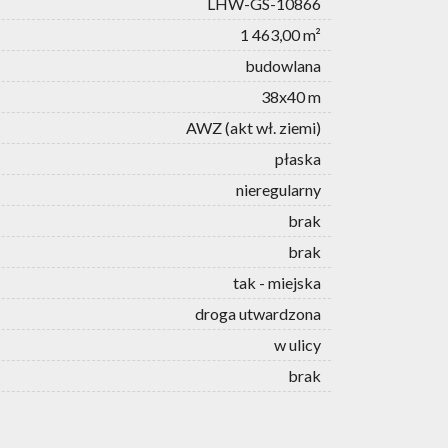
LHW-GS-10866
1 463,00 m²
budowlana
38x40 m
AWZ (akt wł. ziemi)
płaska
nieregularny
brak
brak
tak - miejska
droga utwardzona
w ulicy
brak