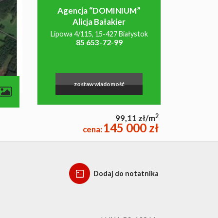
Agencja “DOMINIUM”
Alicja Bałakier
Lipowa 4/115, 15-427 Białystok
85 653-72-99
zostaw wiadomość
2
99,11 zł/m
145 000 zł
cena:
Dodaj do notatnika