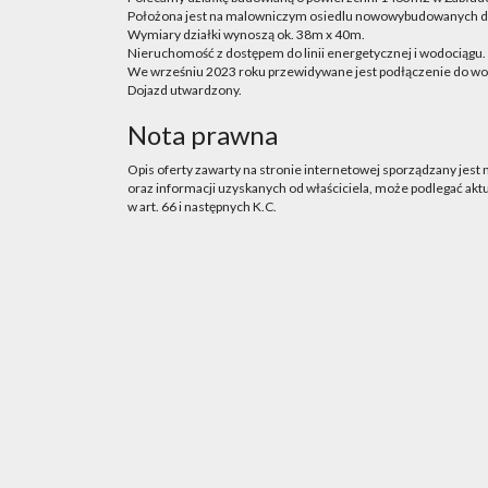
Położona jest na malowniczym osiedlu nowowybudowanych 
Wymiary działki wynoszą ok. 38m x 40m.
Nieruchomość z dostępem do linii energetycznej i wodociągu.
We wrześniu 2023 roku przewidywane jest podłączenie do wo
Dojazd utwardzony.
Nota prawna
Opis oferty zawarty na stronie internetowej sporządzany jest
oraz informacji uzyskanych od właściciela, może podlegać aktua
w art. 66 i następnych K.C.