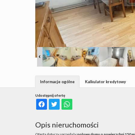
Informacje ogólne
Kalkulator kredytowy
Udostępnij ofertę
Opis nieruchomości
Oferta dotyczy sprzedaży
połowy domu o powierzchni 150 m