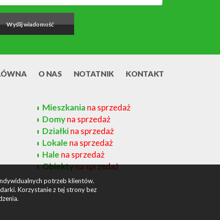
ŁÓWNA
O NAS
NOTATNIK
KONTAKT
Mieszkania
na sprzedaż
Domy
na sprzedaż
Działki
na sprzedaż
Lokale
na sprzedaż
Hale
na sprzedaż
Obiekty
na sprzedaż
indywidualnych potrzeb klientów.
rki. Korzystanie z tej strony bez
dzenia.