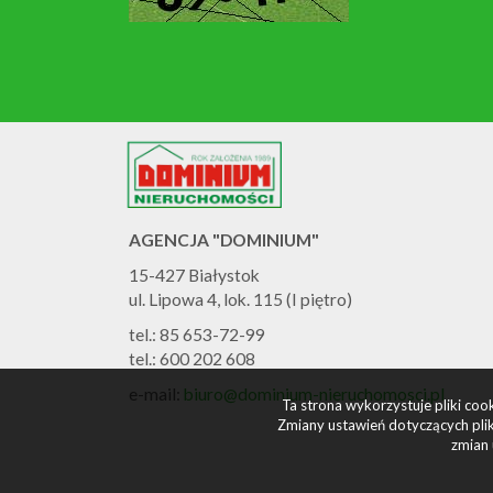
AGENCJA "DOMINIUM"
15-427 Białystok
ul. Lipowa 4, lok. 115 (I piętro)
tel.: 85 653-72-99
tel.: 600 202 608
e-mail:
biuro@dominium-nieruchomosci.pl
Ta strona wykorzystuje pliki co
Zmiany ustawień dotyczących plik
zmian 