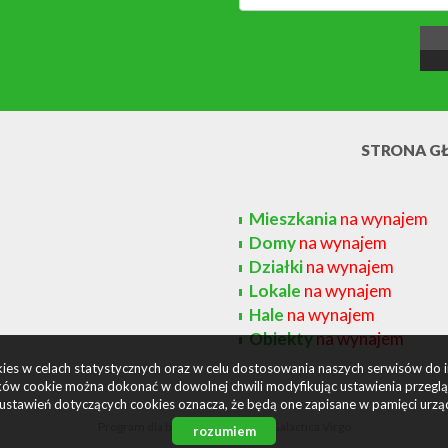
STRONA G
Mieszkania
na wynajem
Domy
na wynajem
Działki
na wynajem
Lokale
na wynajem
Hale
na wynajem
Obiekty
na wynajem
okies w celach statystycznych oraz w celu dostosowania naszych serwisów do 
ów cookie można dokonać w dowolnej chwili modyfikując ustawienia przegląda
ustawień dotyczących cookies oznacza, że będą one zapisane w pamięci urzą
Program dla biur nieruchomości
Galactica Virgo
rozumiem