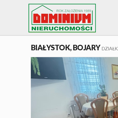
BIAŁYSTOK,
BOJARY
DZIAŁK
+
−