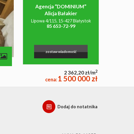
Agencja “DOMINIUM”
Alicja Bałakier
Lipowa 4/115, 15-427 Białystok
85 653-72-99
zostaw wiadomość
contributors
2
2 362,20 zł/m
1 500 000 zł
cena:
Dodaj do notatnika