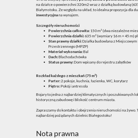
na działce o powierzchni 320m2 wraz z działką budowlaną (63
Białymstoku. Ze względu na układ, to idealna propozycja dla du
inwestycyjna
na wynajem.
Szczegóły nieruchomości
Powierzchnia całkowita:
150 m² (dwa niezależne mies
Powierzchnia działki:
635 m² (wymiary 16 m × 45 m) 
Stan prawny działki:
Działka budowlana z Miejscowym
Przestrzennego (MPZP)
Materiał wykonania:
Bal
Dach:
Blachodachówka
Status prawny:
Dom wpisany do rejestru zabytków
Rozkład każdego z mieszkań (75 m²)
Parter:
2 pokoje, kuchnia, łazienka, WC, korytarz
Piętro:
Pokój i antresola
Bojary to jedna z najbardziej klimatycznych i poszukiwanych lo
historyczną zabudowę i bliskość centrum miasta.
Zapraszamy do kontaktu i obejrzenia nieruchomości na żywo. To
najbardziej pożądanych dzielnic Białegostoku!
Nota prawna