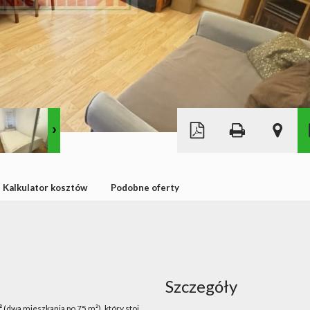
Leaflet
|
©
OpenStreetMap
Kalkulator kosztów
Podobne oferty
Szczegóły
²
(dwa mieszkania po 75 m²), który stoi