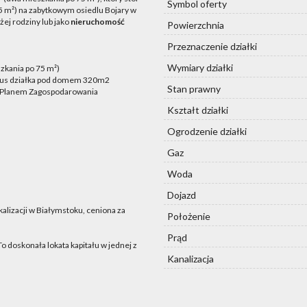
Symbol oferty
5 m²) na zabytkowym osiedlu Bojary w
żej rodziny lub jako
nieruchomość
Powierzchnia
Przeznaczenie działki
Wymiary działki
zkania po 75 m²)
plus działka pod domem 320m2
Stan prawny
 Planem Zagospodarowania
Kształt działki
Ogrodzenie działki
Gaz
Woda
Dojazd
kalizacji w Białymstoku, ceniona za
Położenie
Prąd
 doskonała lokata kapitału w jednej z
Kanalizacja