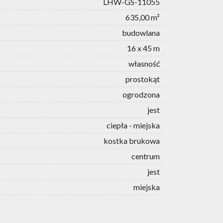
LHW-GS-11055
635,00 m²
budowlana
16 x 45 m
własność
prostokąt
ogrodzona
jest
ciepła - miejska
kostka brukowa
centrum
jest
miejska