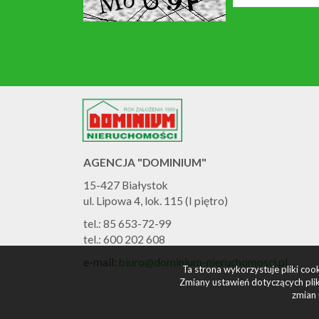
AGENCJA "DOMINIUM"
15-427 Białystok
ul. Lipowa 4, lok. 115 (I piętro)
tel.: 85 653-72-99
tel.: 600 202 608
e-mail:
biuro@dominium-nieruchomosci.pl
Ta strona wykorzystuje pliki co
Zmiany ustawień dotyczących plik
zmian 