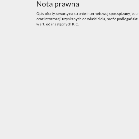
Nota prawna
Opis oferty zawarty na stronie internetowej sporządzany jest
oraz informacji uzyskanych od właściciela, może podlegać aktua
w art. 66 i następnych K.C.