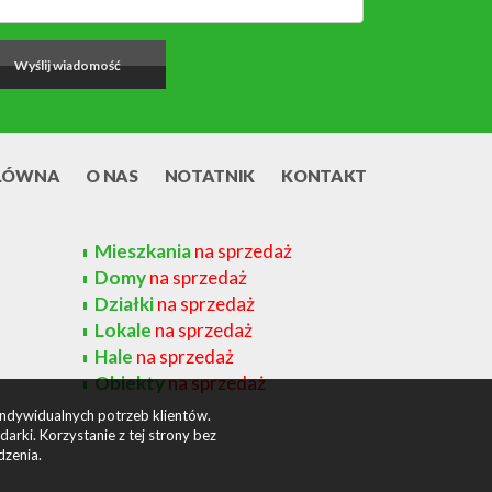
ŁÓWNA
O NAS
NOTATNIK
KONTAKT
Mieszkania
na sprzedaż
Domy
na sprzedaż
Działki
na sprzedaż
Lokale
na sprzedaż
Hale
na sprzedaż
Obiekty
na sprzedaż
indywidualnych potrzeb klientów.
rki. Korzystanie z tej strony bez
dzenia.