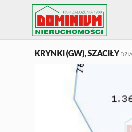
KRYNKI (GW),
SZACIŁY
DZI