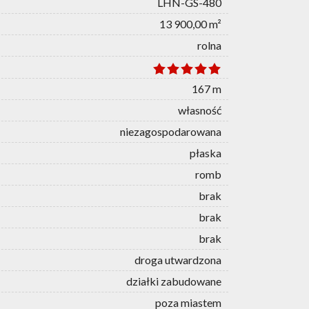
LHN-GS-480
13 900,00 m²
rolna
167 m
własność
niezagospodarowana
płaska
romb
brak
brak
brak
droga utwardzona
działki zabudowane
poza miastem