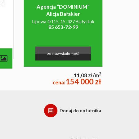
Agencja “DOMINIUM”
Alicja Bałakier
Lipowa 4/115, 15-427 Białystok
85 653-72-99
zostaw wiadomość
2
11,08 zł/m
154 000 zł
cena:
Dodaj do notatnika