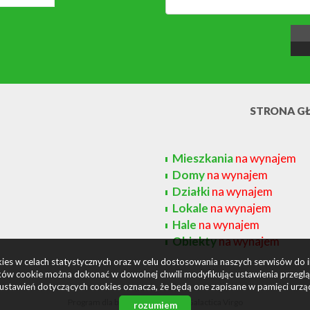
STRONA G
Mieszkania
na wynajem
Domy
na wynajem
Działki
na wynajem
Lokale
na wynajem
Hale
na wynajem
Obiekty
na wynajem
okies w celach statystycznych oraz w celu dostosowania naszych serwisów do 
ów cookie można dokonać w dowolnej chwili modyfikując ustawienia przegląda
ustawień dotyczących cookies oznacza, że będą one zapisane w pamięci urzą
Program dla biur nieruchomości
Galactica Virgo
rozumiem