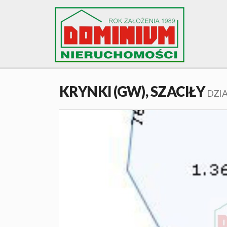
KRYNKI (GW),
SZACIŁY
DZI