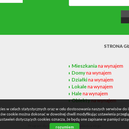
STRONA G
Mieszkania
na wynajem
Domy
na wynajem
Działki
na wynajem
Lokale
na wynajem
Hale
na wynajem
Obiekty
na wynajem
okies w celach statystycznych oraz w celu dostosowania naszych serwisów do 
ów cookie można dokonać w dowolnej chwili modyfikując ustawienia przegląda
ustawień dotyczących cookies oznacza, że będą one zapisane w pamięci urzą
Program dla biur nieruchomości
Galactica Virgo
rozumiem