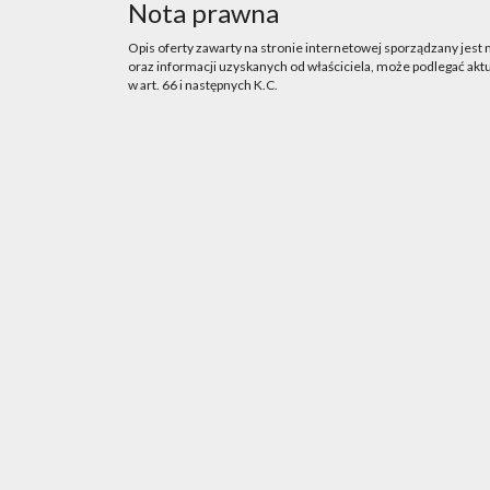
Nota prawna
Opis oferty zawarty na stronie internetowej sporządzany jest
oraz informacji uzyskanych od właściciela, może podlegać aktua
w art. 66 i następnych K.C.