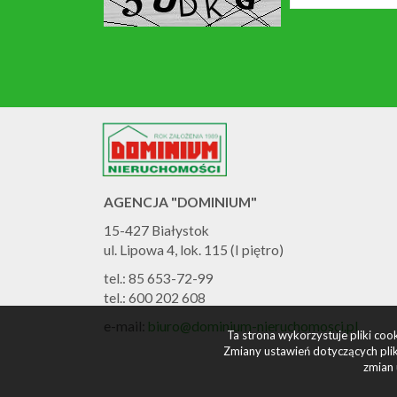
AGENCJA "DOMINIUM"
15-427 Białystok
ul. Lipowa 4, lok. 115 (I piętro)
tel.: 85 653-72-99
tel.: 600 202 608
e-mail:
biuro@dominium-nieruchomosci.pl
Ta strona wykorzystuje pliki co
Zmiany ustawień dotyczących plik
zmian 