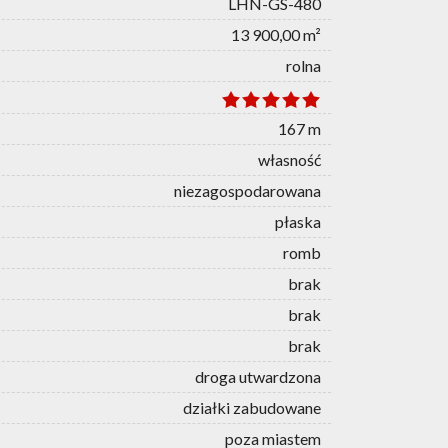
LHN-GS-480
13 900,00 m²
rolna
167 m
własność
niezagospodarowana
płaska
romb
brak
brak
brak
droga utwardzona
działki zabudowane
poza miastem