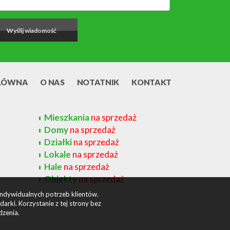
ŁÓWNA
O NAS
NOTATNIK
KONTAKT
Mieszkania
na sprzedaż
Domy
na sprzedaż
Działki
na sprzedaż
Lokale
na sprzedaż
Hale
na sprzedaż
Obiekty
na sprzedaż
indywidualnych potrzeb klientów.
rki. Korzystanie z tej strony bez
dzenia.