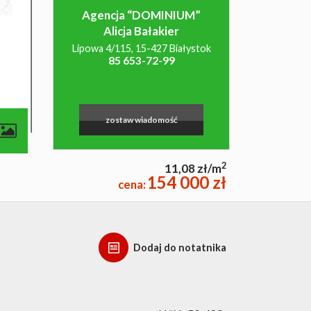
Agencja “DOMINIUM”
Alicja Bałakier
Lipowa 4/115, 15-427 Białystok
85 653-72-99
zostaw wiadomość
2
11,08 zł/m
154 000 zł
cena:
Dodaj do notatnika