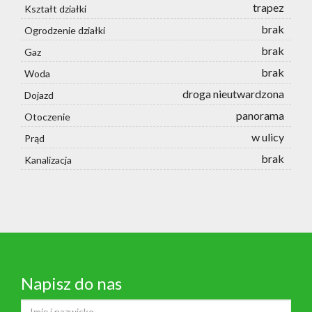
trapez
Kształt działki
brak
Ogrodzenie działki
brak
Gaz
brak
Woda
droga nieutwardzona
Dojazd
panorama
Otoczenie
w ulicy
Prąd
brak
Kanalizacja
Napisz do nas