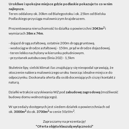
Urokliwe i spokojne miejsce gdzie podlaskie pokazuje to co w nim
najlepsze.
Teren oddalony ok. 30km od Białegostoku i ok. 25km od Bielska
Podlaskiego przyciąga malowniczym krajobrazem.
2
Prezentowana nieruchomość to działka o powierzchni
3043m
i
wymiarach
38m x 74m
.
- dojazd drogą asfaltową, ostatnie 200m drogą gruntową.
- wodociąg w drodze asfaltowej - 150m, prąd w drodze dojazdowej.
- teren lekko nachylony w kierunku południowym.
- przystanek autobusowy (linia 202) - 1,5km
Stuletnie lipy, sielski klimat i las znajdujący się nieopodal sprawiają, że
otoczenie nabiera malowniczego uroku tworząc idealne miejsce do
odpoczynku. Doskonała oferta dla osób doceniających ciszę i kontakt z
naturą.
Działki w trakcie uzyskiwania WZ pod
zabudowę zagrodową
(możliwość
budowy domu wolnostojącego).
W sprzedaży dostępnych jest siedem działek o powierzchniach od
2
2
2
ok.
3000m
do ok.
3700m
w cenie 50zł/m
.
Zapraszamy na prezentację!
*Oferta objęta klauzulą wyłączności*