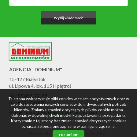
AGENCJA "DOMINIUM"
15-427 Białystok
ul. Lipowa 4, lok. 115 (I piętro)
tel.: 85 653-72-99
Ta strona wykorzystuje pliki cookies w celach statystycznych oraz w
tel.: 600 202 608
celu dostosowania naszych serwisów do indywidualnych potrzeb
klientów. Zmiany ustawień dotyczących plików cookie można
e-mail:
biuro@dominium-nieruchomosci.pl
dokonać w dowolnej chwili modyfikując ustawienia przeglądarki.
Korzystanie z tej strony bez zmian ustawień dotyczących cookies
oznacza, że będą one zapisane w pamięci urządzenia.
Program dla biur nieruchomości
Galactica Virgo
rozumiem