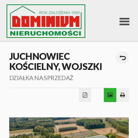
STRONA
JUCHNOWIEC
KOŚCIELNY,
WOJSZKI
GŁÓWNA
DZIAŁKA NA SPRZEDAŻ
OFERTA
SPRZEDA
OFERTA