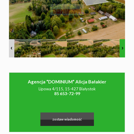
NAJMU
O NAS
CO
WARTO
Agencja “DOMINIUM” Alicja Bałakier
Lipowa 4/115, 15-427 Białystok
85 653-72-99
WIEDZIEĆ
KONTAK
zostaw wiadomość