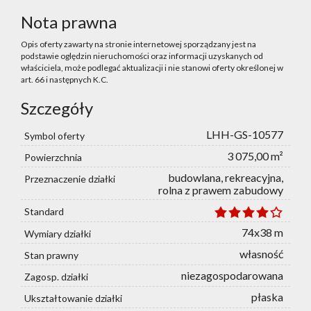
Nota prawna
Opis oferty zawarty na stronie internetowej sporządzany jest na
podstawie oględzin nieruchomości oraz informacji uzyskanych od
właściciela, może podlegać aktualizacji i nie stanowi oferty określonej w
art. 66 i następnych K.C.
Szczegóły
LHH-GS-10577
Symbol oferty
3 075,00 m²
Powierzchnia
budowlana, rekreacyjna,
Przeznaczenie działki
rolna z prawem zabudowy
Standard
74x38 m
Wymiary działki
własność
Stan prawny
niezagospodarowana
Zagosp. działki
płaska
Ukształtowanie działki