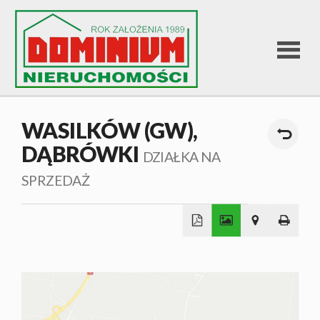
STRONA
WASILKÓW (GW),
DĄBRÓWKI
GŁÓWNA
DZIAŁKA NA
SPRZEDAŻ
OFERTA
SPRZEDA
+
−
OFERTA