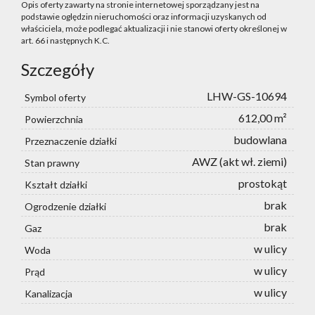
Opis oferty zawarty na stronie internetowej sporządzany jest na
podstawie oględzin nieruchomości oraz informacji uzyskanych od
właściciela, może podlegać aktualizacji i nie stanowi oferty określonej w
art. 66 i następnych K.C.
Szczegóły
LHW-GS-10694
Symbol oferty
612,00 m²
Powierzchnia
budowlana
Przeznaczenie działki
AWZ (akt wł. ziemi)
Stan prawny
prostokąt
Kształt działki
brak
Ogrodzenie działki
brak
Gaz
w ulicy
Woda
w ulicy
Prąd
w ulicy
Kanalizacja