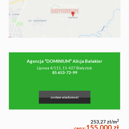
NAJMU
O NAS
CO
Agencja “DOMINIUM” Alicja Bałakier
Lipowa 4/115, 15-427 Białystok
WARTO
85 653-72-99
Leaflet
|
©
OpenStreetMap
contributors
WIEDZIEĆ
zostaw wiadomość
KONTAK
2
253,27 zł/m
155 000 zł
cena: