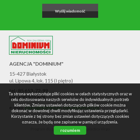
AGENCJA "DOMINIUM"
15-427 Białystok
ul. Lipowa 4, lok. 115 (I piętro)
tel.: 85 653-72-99
Ta strona wykorzystuje pliki cookies w celach statystycznych oraz w
tel.: 600 202 608
celu dostosowania naszych serwisów do indywidualnych potrzeb
klientów. Zmiany ustawień dotyczących plików cookie można
e-mail:
biuro@dominium-nieruchomosci.pl
dokonać w dowolnej chwili modyfikując ustawienia przeglądarki.
Korzystanie z tej strony bez zmian ustawień dotyczących cookies
oznacza, że będą one zapisane w pamięci urządzenia.
Program dla biur nieruchomości
Galactica Virgo
rozumiem