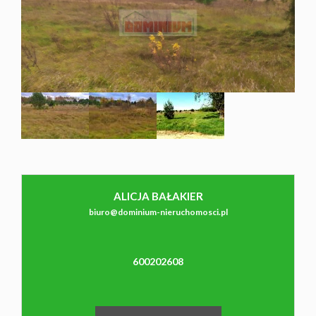
NAJMU
O NAS
CO
WARTO
ALICJA BAŁAKIER
biuro@dominium-nieruchomosci.pl
WIEDZIEĆ
600202608
KONTAK