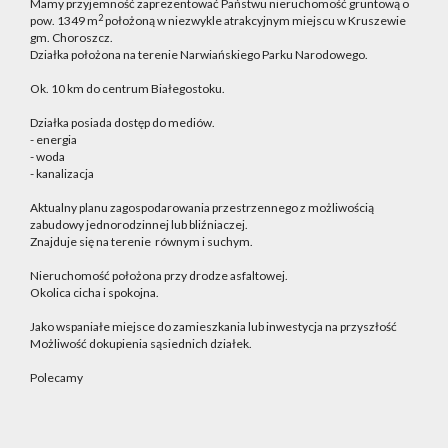
Mamy przyjemność zaprezentować Państwu nieruchomość gruntową o
2
pow. 1349 m
położoną w niezwykle atrakcyjnym miejscu w Kruszewie
gm. Choroszcz.
Działka położona na terenie Narwiańskiego Parku Narodowego.
Ok. 10 km do centrum Białegostoku.
Działka posiada dostęp do mediów.
- energia
- woda
- kanalizacja
Aktualny planu zagospodarowania przestrzennego z możliwością
zabudowy jednorodzinnej lub bliźniaczej.
Znajduje się na terenie
równym i suchym.
Nieruchomość położona przy drodze asfaltowej.
Okolica cicha i spokojna.
Jako wspaniałe miejsce do zamieszkania lub inwestycja na przyszłość
Możliwość dokupienia sąsiednich działek.
Polecamy