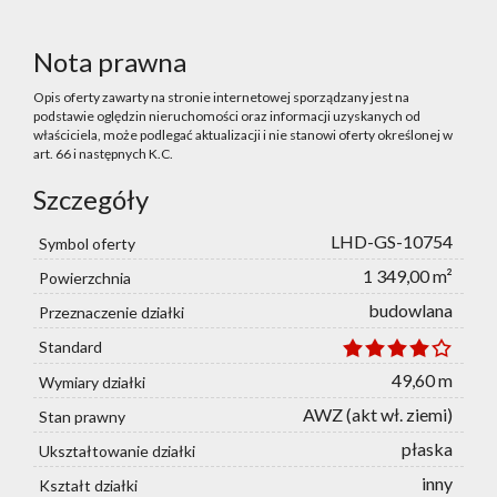
Nota prawna
Opis oferty zawarty na stronie internetowej sporządzany jest na
podstawie oględzin nieruchomości oraz informacji uzyskanych od
właściciela, może podlegać aktualizacji i nie stanowi oferty określonej w
art. 66 i następnych K.C.
Szczegóły
LHD-GS-10754
Symbol oferty
1 349,00 m²
Powierzchnia
budowlana
Przeznaczenie działki
Standard
49,60 m
Wymiary działki
AWZ (akt wł. ziemi)
Stan prawny
płaska
Ukształtowanie działki
inny
Kształt działki