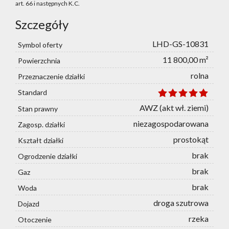
art. 66 i następnych K.C.
Szczegóły
LHD-GS-10831
Symbol oferty
11 800,00 m²
Powierzchnia
rolna
Przeznaczenie działki
Standard
AWZ (akt wł. ziemi)
Stan prawny
niezagospodarowana
Zagosp. działki
prostokąt
Kształt działki
brak
Ogrodzenie działki
brak
Gaz
brak
Woda
droga szutrowa
Dojazd
rzeka
Otoczenie