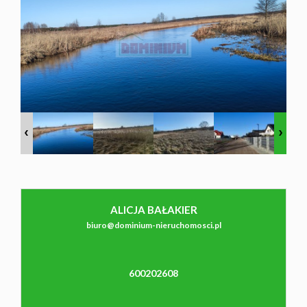
NAJMU
O NAS
CO
WARTO
ALICJA BAŁAKIER
WIEDZIEĆ
biuro@dominium-nieruchomosci.pl
KONTAK
600202608