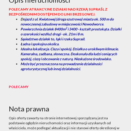
POLECAMY ATRAKCYJNE DZIAŁKI NAD RZEKĄ SUPRAŚL Z
BEZPOŚREDNIM DOSTĘPEM DO LINII BRZEGOWEJ.
D
ojazd z ul. Kwiatowej (droga szutrowa) miasta ok. 500 m do
nowoczesnej zabudowy w miejscowości Nowodworce.
2
Powierzchnia działek 8400m
i 3400 - kształt prostokąta. Działki
o szerokości wzdłuż drogi - ok. 21m i 8 m.
Sąsiedztwo działek to, łąki i rzeka Supraśl.
Ładna i spokojna okolica.
Idealna lokalizacja. Cisza i spokój. Działka o urokliwym klimacie.
Kameralna, zadbana, słoneczna. Doskonała dla ludzi ceniących
spokój, ciszę i obcowanie z naturą.
Nieskażone środowisko.
Może być przeznaczona na prowadzenie działalności
agroturystycznej lub innej działalności.
POLECAMY
Nota prawna
Opis oferty zawarty na stronie internetowej sporządzany jest na
podstawie oględzin nieruchomości oraz informacji uzyskanych od
właściciela, może podlegać aktualizacji i nie stanowi oferty określonej w