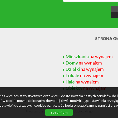
STRONA G
Mieszkania
na wynajem
Domy
na wynajem
Działki
na wynajem
Lokale
na wynajem
Hale
na wynajem
Obiekty
na wynajem
okies w celach statystycznych oraz w celu dostosowania naszych serwisów do 
ów cookie można dokonać w dowolnej chwili modyfikując ustawienia przegląda
ustawień dotyczących cookies oznacza, że będą one zapisane w pamięci urzą
Program dla biur nieruchomości
Galactica Virgo
rozumiem