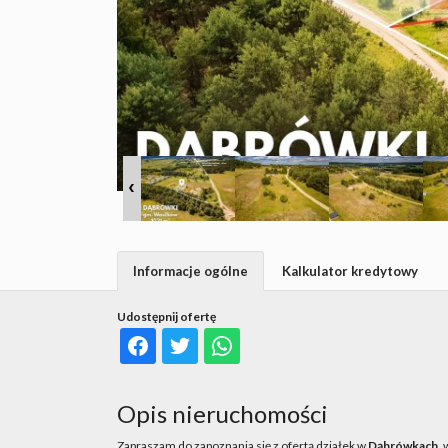
Informacje ogólne
Kalkulator kredytowy
Udostępnij ofertę
Opis nieruchomości
Zapraszam do zapoznania się z ofertą działek w
Dąbrówkach
,