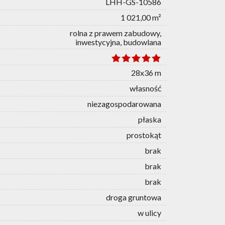
LHH-GS-10586
1 021,00 m²
rolna z prawem zabudowy,
inwestycyjna, budowlana
28x36 m
własność
niezagospodarowana
płaska
prostokąt
brak
brak
brak
droga gruntowa
w ulicy