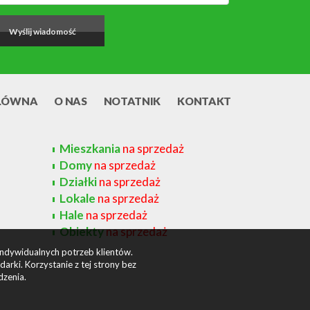
ŁÓWNA
O NAS
NOTATNIK
KONTAKT
Mieszkania
na sprzedaż
Domy
na sprzedaż
Działki
na sprzedaż
Lokale
na sprzedaż
Hale
na sprzedaż
Obiekty
na sprzedaż
indywidualnych potrzeb klientów.
rki. Korzystanie z tej strony bez
dzenia.