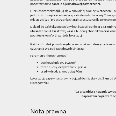
pozostały
dwie parcele
o jednakowej powierzchni.
Nieruchomości znajdują się w spokojnej okolicy, w otoczeniu
jednorodzinnej oraz istniejącej zabudowy bliźniaczej. To miejs
miasta z ciszą i przestrzenią charakterystyczną dla terenów p
Dojazd do działek zapewniony jest bezpośrednio
drogą gminn
utwardzenie ul. Piaskowej wraz z budową chodników oraz oświ
podniesie komfort i wartość lokalizacji.
Każda z działek posiada
wydane warunki zabudowy
na dom wo
uzyskania WZ pod zabudowę bliźniaczą.
Parametry nieruchomości:
powierzchnia ok. 1020 m²
teren suchy, oczyszczony i płaski
prąd w drodze, wodociąg 90m,
Lokalizacja zapewnia sprawny dojazd do miasta – ok. 3 km od 
Białegostoku.
*Oferta objęta klauzulą wyłą
Zapraszam na prezentac
Nota prawna