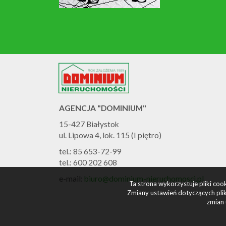
AGENCJA "DOMINIUM"
15-427 Białystok
ul. Lipowa 4, lok. 115 (I piętro)
tel.: 85 653-72-99
tel.: 600 202 608
e-mail:
biuro@dominium-nieruchomosci.pl
Ta strona wykorzystuje pliki co
Zmiany ustawień dotyczących plik
zmian 