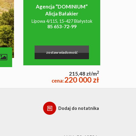
Agencja “DOMINIUM”
Alicja Bałakier
Lipowa 4/115, 15-427 Białystok
85 653-72-99
zostaw wiadomość
2
215,48 zł/m
220 000 zł
cena:
Dodaj do notatnika