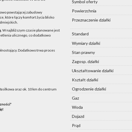
Symbol oferty
Powierzchnia
 nowo powstającej zabudowy
ce, które łączy komfort życia blisko
Przeznaczenie działki
odmiejskich.
ą
. W najbliższym czasie planowane jest
Standard
etlenia ulicznego, co dodatkowo
Wymiary działki
lnostojący. Dodatkowo trwa proces
Stan prawny
Zagosp. działki
Ukształtowanie działki
Kształt działki
Ogrodzenie działki
Wasilkowa oraz ok. 10 km do centrum
Gaz
czności*
Woda
ję!
Dojazd
Prąd