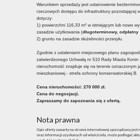
Warunkiem sprzedaży jest ustanowienie beztermin
rzeczowych dostępu do infrastruktury pozostającej 
dotyczy:
1) powierzchni 116,33 m² w istniejącym lub nowo
zasadzie użytkowania (
długoterminowy, odpłatny
2) gruntu na zasadzie służebności przesyłu.
Zgodnie z ustaleniami miejscowego planu zagospo
zatwierdzonego Uchwałą nr 510 Rady Miasta Konin 
nieruchomość znajduje się na terenie oznaczonym j
mieszkaniowej - strefa ochrony konserwatorskiej B.
Cena nieruchomości: 270 000 zł.
Cena do negocjacji.
Zapraszamy do zapoznania się z ofertą.
Nota prawna
Opis oferty zawarty na stronie internetowej sporządzany jest
oraz informacji uzyskanych od właściciela, może podlegać aktua