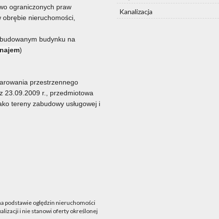
owo ograniczonych praw
Kanalizacja
w obrębie nieruchomości,
 wybudowanym budynku na
 najem
)
darowania przestrzennego
z 23.09.2009 r., przedmiotowa
ako tereny zabudowy usługowej i
 na podstawie oględzin nieruchomości
lizacji i nie stanowi oferty określonej