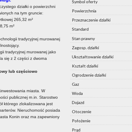
Symbol oferty
zystego działki o powierzchni
Powierzchnia
onych na tym gruncie:
ytkowej 265,32 m²
Przeznaczenie działki
78,75 m²
Standard
Stan prawny
chnologii tradycyjnej murowanej
lnostojący.
Zagosp. działki
ii tradycyjnej murowanej jako
Ukształtowanie działki
da się z 2 części z dwoma
Kształt działki
owy lub częściowo
Ogrodzenie działki
Gaz
zainwestowania miasta. W
Woda
ości publicznej m.in. Starostwo
Dojazd
ł którego zlokalizowana jest
parterów. Nieruchomość posiada
Otoczenie
miasta Konin oraz ma zapewniony
Położenie
Prąd