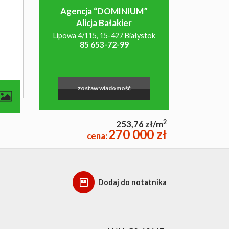
Agencja “DOMINIUM”
Alicja Bałakier
Lipowa 4/115, 15-427 Białystok
85 653-72-99
zostaw wiadomość
2
253,76 zł/m
270 000 zł
cena:
Dodaj do notatnika