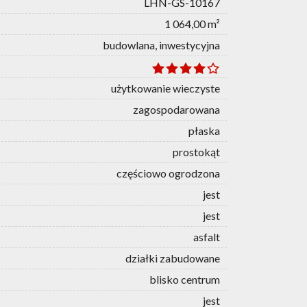
LHN-GS-10167
1 064,00 m²
budowlana, inwestycyjna
użytkowanie wieczyste
zagospodarowana
płaska
prostokąt
częściowo ogrodzona
jest
jest
asfalt
działki zabudowane
blisko centrum
jest