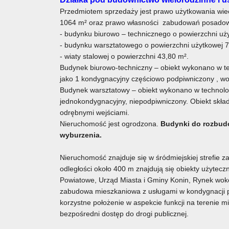
Przedmiotem sprzedaży jest prawo użytkowania wiec
1064 m² oraz prawo własności zabudowań posadowi
- budynku biurowo – technicznego o powierzchni uż
- budynku warsztatowego o powierzchni użytkowej 
- wiaty stalowej o powierzchni 43,80 m².
Budynek biurowo-techniczny – obiekt wykonano w te
jako 1 kondygnacyjny częściowo podpiwniczony , wo
Budynek warsztatowy – obiekt wykonano w technolog
jednokondygnacyjny, niepodpiwniczony. Obiekt skła
odrębnymi wejściami.
Nieruchomość jest ogrodzona.
Budynki do rozbud
wyburzenia.
Nieruchomość znajduje się w śródmiejskiej strefie 
odległości około 400 m znajdują się obiekty użyteczn
Powiatowe, Urząd Miasta i Gminy Konin, Rynek wokó
zabudowa mieszkaniowa z usługami w kondygnacji 
korzystne położenie w aspekcie funkcji na terenie 
bezpośredni dostęp do drogi publicznej.