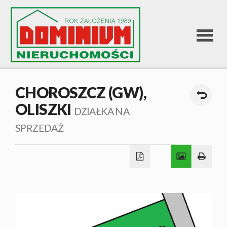
STRONA
CHOROSZCZ (GW),
OLISZKI
GŁÓWNA
DZIAŁKA NA
SPRZEDAŻ
OFERTA
SPRZEDA
OFERTA