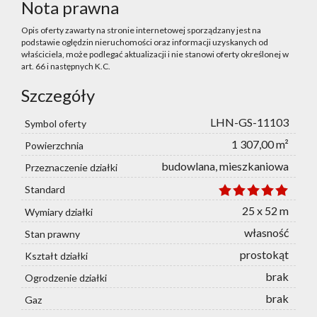
Nota prawna
Opis oferty zawarty na stronie internetowej sporządzany jest na
podstawie oględzin nieruchomości oraz informacji uzyskanych od
właściciela, może podlegać aktualizacji i nie stanowi oferty określonej w
art. 66 i następnych K.C.
Szczegóły
LHN-GS-11103
Symbol oferty
1 307,00 m²
Powierzchnia
budowlana, mieszkaniowa
Przeznaczenie działki
Standard
25 x 52 m
Wymiary działki
własność
Stan prawny
prostokąt
Kształt działki
brak
Ogrodzenie działki
brak
Gaz