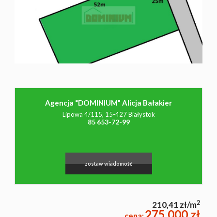
NAJMU
O NAS
CO
Agencja “DOMINIUM” Alicja Bałakier
Lipowa 4/115, 15-427 Białystok
WARTO
85 653-72-99
WIEDZIEĆ
zostaw wiadomość
KONTAK
2
210,41 zł/m
275 000 zł
cena: