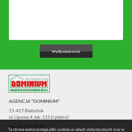
AGENCJA "DOMINIUM"
15-427 Białystok
ul. Lipowa 4, lok. 115 (I piętro)
tel.: 85 653-72-99
Ta strona wykorzystuje pliki cookies w celach statystycznych oraz w