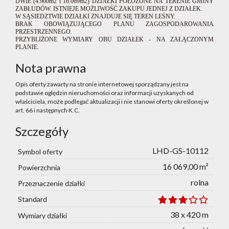
DWIE (4.900m2 i 16.069m2) DZIAŁKI POŁOŻONE NA TERENIE GMINY
ZABŁUDÓW. ISTNIEJE MOŻLIWOŚĆ ZAKUPU JEDNEJ Z DZIAŁEK.
W SĄSIEDZTWIE DZIAŁKI ZNAJDUJE SIĘ TEREN LEŚNY.
BRAK OBOWIĄZUJĄCEGO PLANU ZAGOSPODAROWANIA
PRZESTRZENNEGO.
PRZYBLIŻONE WYMIARY OBU DZIAŁEK - NA ZAŁĄCZONYM
PLANIE.
Nota prawna
Opis oferty zawarty na stronie internetowej sporządzany jest na
podstawie oględzin nieruchomości oraz informacji uzyskanych od
właściciela, może podlegać aktualizacji i nie stanowi oferty określonej w
art. 66 i następnych K.C.
Szczegóły
LHD-GS-10112
Symbol oferty
16 069,00 m²
Powierzchnia
rolna
Przeznaczenie działki
Standard
38 x 420 m
Wymiary działki