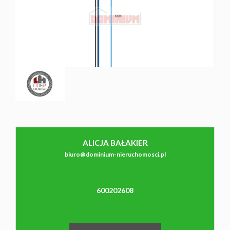
NAJMU
O NAS
CO
WARTO
ALICJA BAŁAKIER
Leaflet
|
©
OpenStreetMap
contributors
biuro@dominium-nieruchomosci.pl
WIEDZIEĆ
600202608
KONTAK