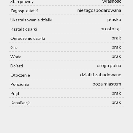
własność
Stan prawny
niezagospodarowana
Zagosp. działki
płaska
Ukształtowanie działki
prostokąt
Kształt działki
brak
Ogrodzenie działki
brak
Gaz
brak
Woda
droga polna
Dojazd
działki zabudowane
Otoczenie
poza miastem
Położenie
brak
Prąd
brak
Kanalizacja