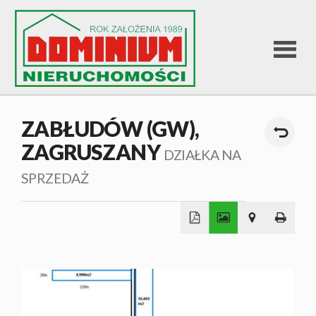
STRONA
ZABŁUDÓW (GW),
ZAGRUSZANY
GŁÓWNA
DZIAŁKA NA
SPRZEDAŻ
OFERTA
SPRZEDA
+
−
OFERTA