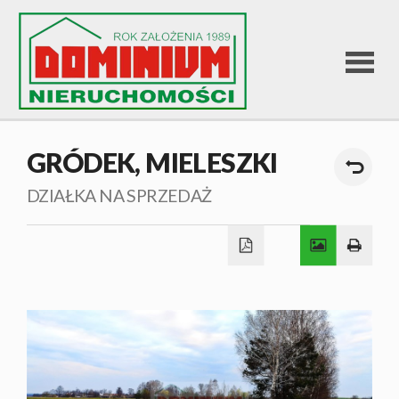
STRONA
GRÓDEK,
MIELESZKI
GŁÓWNA
DZIAŁKA NA SPRZEDAŻ
OFERTA
SPRZEDA
OFERTA