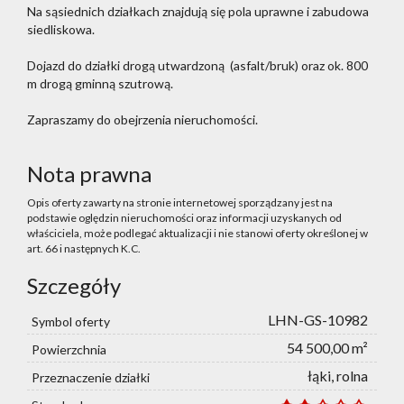
Na sąsiednich działkach znajdują się pola uprawne i zabudowa
siedliskowa.
Dojazd do działki drogą utwardzoną (asfalt/bruk) oraz ok. 800
m drogą gminną szutrową.
Zapraszamy do obejrzenia nieruchomości.
Nota prawna
Opis oferty zawarty na stronie internetowej sporządzany jest na
podstawie oględzin nieruchomości oraz informacji uzyskanych od
właściciela, może podlegać aktualizacji i nie stanowi oferty określonej w
art. 66 i następnych K.C.
Szczegóły
LHN-GS-10982
Symbol oferty
54 500,00 m²
Powierzchnia
łąki, rolna
Przeznaczenie działki