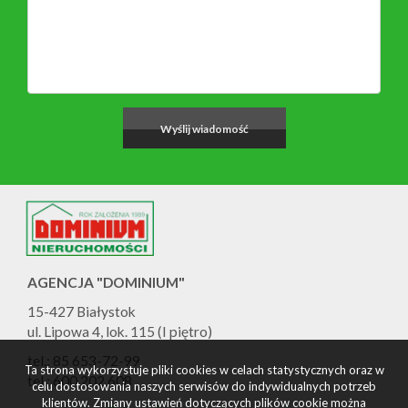
AGENCJA "DOMINIUM"
15-427 Białystok
ul. Lipowa 4, lok. 115 (I piętro)
tel.: 85 653-72-99
Ta strona wykorzystuje pliki cookies w celach statystycznych oraz w
tel.: 600 202 608
celu dostosowania naszych serwisów do indywidualnych potrzeb
klientów. Zmiany ustawień dotyczących plików cookie można