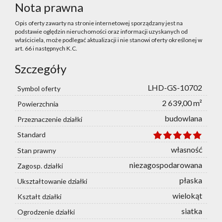
Nota prawna
Opis oferty zawarty na stronie internetowej sporządzany jest na
podstawie oględzin nieruchomości oraz informacji uzyskanych od
właściciela, może podlegać aktualizacji i nie stanowi oferty określonej w
art. 66 i następnych K.C.
Szczegóły
LHD-GS-10702
Symbol oferty
2 639,00 m²
Powierzchnia
budowlana
Przeznaczenie działki
Standard
własność
Stan prawny
niezagospodarowana
Zagosp. działki
płaska
Ukształtowanie działki
wielokąt
Kształt działki
siatka
Ogrodzenie działki