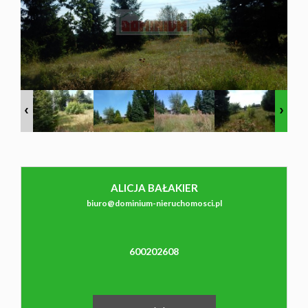
NAJMU
O NAS
CO
WARTO
ALICJA BAŁAKIER
biuro@dominium-nieruchomosci.pl
WIEDZIEĆ
600202608
KONTAK