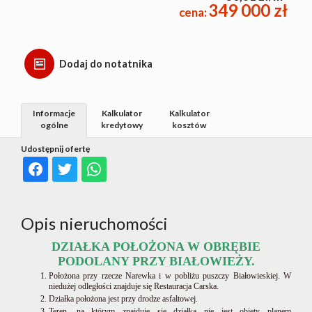
349 000 zł
cena:
Dodaj do notatnika
Informacje
Kalkulator
Kalkulator
ogólne
kredytowy
kosztów
Udostępnij ofertę
Opis nieruchomości
DZIAŁKA POŁOŻONA W OBRĘBIE
PODOLANY PRZY BIAŁOWIEŻY.
Położona przy rzecze Narewka i w pobliżu puszczy Białowieskiej. W
niedużej odległości znajduje się Restauracja Carska.
Działka położona jest przy drodze asfaltowej.
Teren, na którym znajduje się działka nie jest objęty planem