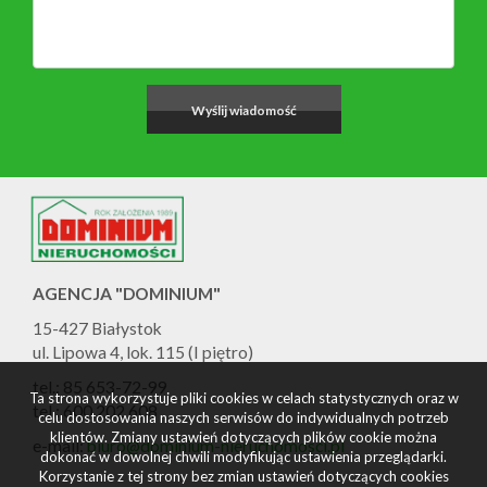
AGENCJA "DOMINIUM"
15-427 Białystok
ul. Lipowa 4, lok. 115 (I piętro)
tel.: 85 653-72-99
Ta strona wykorzystuje pliki cookies w celach statystycznych oraz w
tel.: 600 202 608
celu dostosowania naszych serwisów do indywidualnych potrzeb
klientów. Zmiany ustawień dotyczących plików cookie można
e-mail:
biuro@dominium-nieruchomosci.pl
dokonać w dowolnej chwili modyfikując ustawienia przeglądarki.
Korzystanie z tej strony bez zmian ustawień dotyczących cookies