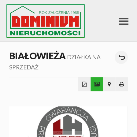
STRONA
BIAŁOWIEŻA
DZIAŁKA NA
GŁÓWNA
SPRZEDAŻ
OFERTA
+
SPRZEDA
−
OFERTA