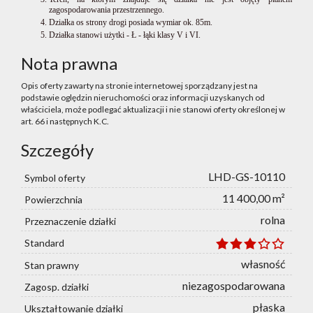
zagospodarowania przestrzennego.
Działka os strony drogi posiada wymiar ok. 85m.
Działka stanowi użytki - Ł - łąki klasy V i VI.
Nota prawna
Opis oferty zawarty na stronie internetowej sporządzany jest na
podstawie oględzin nieruchomości oraz informacji uzyskanych od
właściciela, może podlegać aktualizacji i nie stanowi oferty określonej w
art. 66 i następnych K.C.
Szczegóły
LHD-GS-10110
Symbol oferty
11 400,00 m²
Powierzchnia
rolna
Przeznaczenie działki
Standard
własność
Stan prawny
niezagospodarowana
Zagosp. działki
płaska
Ukształtowanie działki