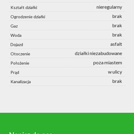
nieregularny
Kształt działki
brak
Ogrodzenie działki
brak
Gaz
brak
Woda
asfalt
Dojazd
działki niezabudowane
Otoczenie
poza miastem
Położenie
w ulicy
Prąd
brak
Kanalizacja