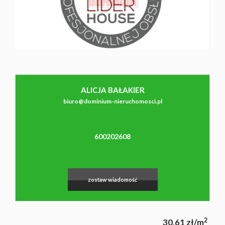
NAJMU
O NAS
ALICJA BAŁAKIER
CO
biuro@dominium-nieruchomosci.pl
WARTO
Leaflet
|
©
OpenStreetMap
contributors
600202608
WIEDZIEĆ
zostaw wiadomość
KONTAK
2
30,61 zł/m