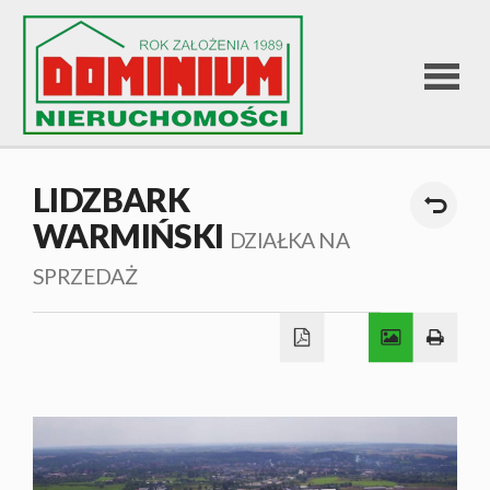
STRONA
LIDZBARK
WARMIŃSKI
GŁÓWNA
DZIAŁKA NA
SPRZEDAŻ
OFERTA
SPRZEDA
OFERTA