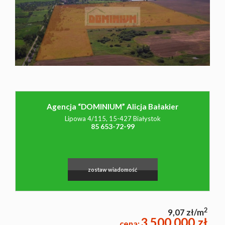
NAJMU
O NAS
CO
Agencja “DOMINIUM” Alicja Bałakier
Lipowa 4/115, 15-427 Białystok
WARTO
85 653-72-99
WIEDZIEĆ
zostaw wiadomość
KONTAK
2
9,07 zł/m
3 500 000 zł
cena: