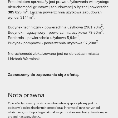
Przedmiotem sprzedaży jest prawo użytkowania wieczystego
nieruchomości gruntowej zabudowanej o łącznej powierzchni
2
385 823
m
. Łączna powierzchnia użytkowa zabudowań
2
wynosi 3144m
.
2
Budynek techniczny - powierzchnia użytkowa 2961,70m
,
2
Budynek magazynowy - powierzchnia użytkowa 79,50m
,
2
Portiernia - powierzchnia użytkowa 5,94m
,
2
Budynek pompowni - powierzchnia użytkowa 97,20m
.
Nieruchomość zlokalizowana jest na obrzeżach miasta
Lidzbark Warmiński.
Zapraszamy do zapoznania się z ofertą.
Nota prawna
Opis oferty zawarty na stronie internetowej sporządzany jest na
podstawie oględzin nieruchomości oraz informacji uzyskanych od
właściciela, może podlegać aktualizacji i nie stanowi oferty określonej w
art. 66 i następnych K.C.