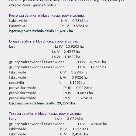
obrębie Zatyki, gmina Gołdap.
Pierwsza działka jej klasyfikacja i powierzchnia:
Łąki trwałe
Ł
V
0,7363 ha
Pastwiska
Ps
IV
0,8924 ha
Łączna powierzchnia działki: 1,6287 ha
.
Druga działka jej klasyfikacja i powierzchnia:
lasy
Ls IV
10,9205 ha
Ls
V
2,4547 ha
Ls VI
1,1827 ha
grunty zadrzewione i zakrzewione
Lz IV
0,1930 ha
grunty zadrzewione i zakrzewione
Lz
V
1,0615 ha
łąki trwałe
Ł
V
3,2945 ha
łąki trwałe
Ł VI
0,9026 ha
nieużytki
N
1,1592 ha
pastwiska trwałe
Ps III
0,0290 ha
pastwiska trwałe
Ps IV
4,0871 ha
pastwiska trwałe
Ps V
3,8750 ha
Łączna powierzchnia działki: 29,1598 ha.
Trzecia działka jej klasyfikacja i powierzchnia:
Lasy
Ls III
3,0796 ha
grunty zadrzewione i zakrzewione
Lz V
0,9048 ha
łąki trwałe
Ł
IV
1,9150 ha
łąki trwałe
Ł
V
2,4545 ha