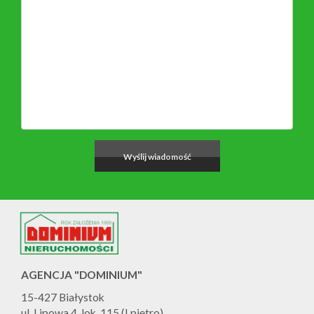
AGENCJA "DOMINIUM"
15-427 Białystok
ul. Lipowa 4, lok. 115 (I piętro)