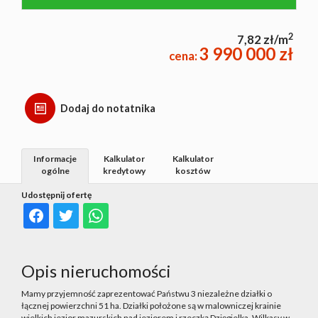
2
7,82 zł/m
3 990 000 zł
cena:
Dodaj do notatnika
Informacje
Kalkulator
Kalkulator
ogólne
kredytowy
kosztów
Udostępnij ofertę
Opis nieruchomości
Mamy przyjemność zaprezentować Państwu 3 niezależne działki o
łącznej powierzchni 51 ha. Działki położone są w malowniczej krainie
wielkich jezior mazurskich nad jeziorem i rzeczką Dzięgielka, Wilkasy w