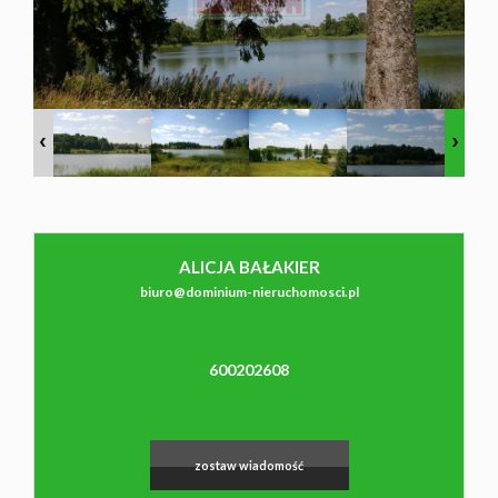
NAJMU
O NAS
CO
ALICJA BAŁAKIER
WARTO
biuro@dominium-nieruchomosci.pl
WIEDZIEĆ
600202608
KONTAK
zostaw wiadomość