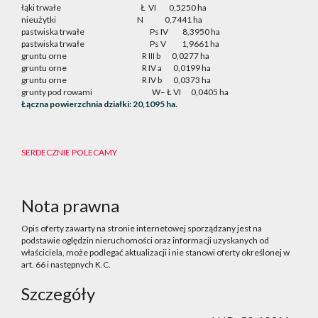
łąki trwałe
Ł
VI
0,5250 ha
nieużytki
N
0,7441 ha
pastwiska trwałe
Ps IV
8,3950 ha
pastwiska trwałe
Ps V
1,9661 ha
gruntu orne
R III b
0,0277 ha
gruntu orne
R IV a
0,0199 ha
gruntu orne
R IV b
0,0373 ha
grunty pod rowami
W– Ł VI
0,0405 ha
Łączna powierzchnia działki: 20,1095 ha.
SERDECZNIE POLECAMY
Nota prawna
Opis oferty zawarty na stronie internetowej sporządzany jest na
podstawie oględzin nieruchomości oraz informacji uzyskanych od
właściciela, może podlegać aktualizacji i nie stanowi oferty określonej w
art. 66 i następnych K.C.
Szczegóły