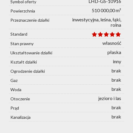
LHD-GS-10916
Symbol oferty
510 000,00 m²
Powierzchnia
inwestycyjna, leśna, łąki,
Przeznaczenie działki
rolna
Standard
własność
Stan prawny
płaska
Ukształtowanie działki
inny
Kształt działki
brak
Ogrodzenie działki
brak
Gaz
brak
Woda
jezioro i las
Otoczenie
brak
Prąd
brak
Kanalizacja