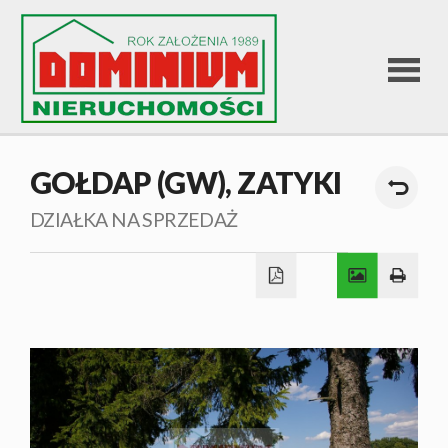
STRONA
GOŁDAP (GW),
ZATYKI
GŁÓWNA
DZIAŁKA NA SPRZEDAŻ
OFERTA
SPRZEDA
OFERTA