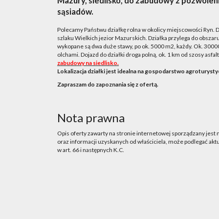
Mazury, siedlisko, do zabudowy z pozwol
sąsiadów.
Polecamy Państwu działkę rolna w okolicy miejscowości Ryn. Dz
szlaku Wielkich jezior Mazurskich. Działka przylega do obszaru
wykopane są dwa duże stawy, po ok. 5000 m2, każdy. Ok. 30000
olchami. Dojazd do działki droga polną, ok. 1 km od szosy asfal
zabudowy na siedlisko.
Lokalizacja działki jest idealna na gospodarstwo agroturysty
Zapraszam do zapoznania się z ofertą.
Nota prawna
Opis oferty zawarty na stronie internetowej sporządzany jest
oraz informacji uzyskanych od właściciela, może podlegać aktua
w art. 66 i następnych K.C.