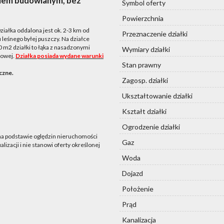
eniem budowlanym
, bez
Symbol oferty
Powierzchnia
iałka oddalona jest ok. 2-3 km od
Przeznaczenie działki
 leśnego byłej puszczy. Na działce
 m2 działki to łąka z nasadzonymi
Wymiary działki
towej.
Działka posiada wydane warunki
Stan prawny
czne.
Zagosp. działki
Ukształtowanie działki
Kształt działki
Ogrodzenie działki
 na podstawie oględzin nieruchomości
Gaz
lizacji i nie stanowi oferty określonej
Woda
Dojazd
Położenie
Prąd
Kanalizacja