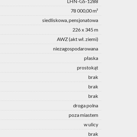
LHN-GS-1288
78 000,00 m²
siedliskowa, pensjonatowa
226 x 345 m
AWZ (akt wł. ziemi)
niezagospodarowana
płaska
prostokąt
brak
brak
brak
droga polna
poza miastem
w ulicy
brak