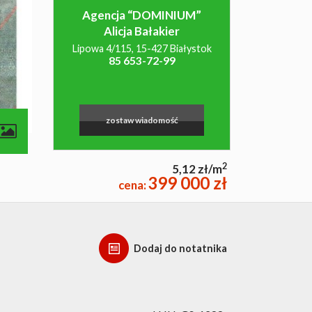
Agencja “DOMINIUM”
Alicja Bałakier
Lipowa 4/115, 15-427 Białystok
85 653-72-99
zostaw wiadomość
2
5,12 zł/m
399 000 zł
cena:
Dodaj do notatnika