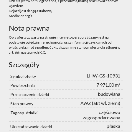
Działka jest w pełni ogrodzona, z przesuwną bramą oraz utwardzonym
wjazdem.
Dojazd jest drogą asfaltową.
Media: energia.
Nota prawna
Opis oferty zawarty na stronie internetowej sporządzany jest na
podstawie oględzin nieruchomości oraz informacji uzyskanych od
właściciela, może podlegać aktualizacji i nie stanowi oferty określonej w
art. 66 i następnych K.C.
Szczegóły
LHW-GS-10931
Symbol oferty
7 971,00 m²
Powierzchnia
budowlana
Przeznaczenie działki
AWZ (akt wł. ziemi)
Stan prawny
częściowo
Zagosp. działki
zagospodarowana
płaska
Ukształtowanie działki