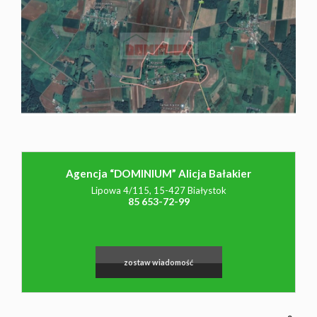
NAJMU
O NAS
CO
Agencja “DOMINIUM” Alicja Bałakier
WARTO
Lipowa 4/115, 15-427 Białystok
85 653-72-99
WIEDZIEĆ
Leaflet
|
©
OpenStreetMap
contributors
zostaw wiadomość
KONTAK