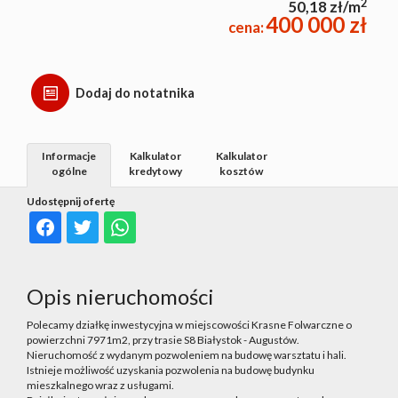
2
50,18 zł/m
400 000 zł
cena:
Dodaj do notatnika
Informacje
Kalkulator
Kalkulator
ogólne
kredytowy
kosztów
Udostępnij ofertę
Opis nieruchomości
Polecamy działkę inwestycyjna w miejscowości Krasne Folwarczne o
powierzchni 7971m2, przy trasie S8 Białystok - Augustów.
Nieruchomość z wydanym pozwoleniem na budowę warsztatu i hali.
Istnieje możliwość uzyskania pozwolenia na budowę budynku
mieszkalnego wraz z usługami.