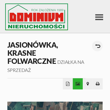
STRONA
JASIONÓWKA,
KRASNE
GŁÓWNA
FOLWARCZNE
DZIAŁKA NA
OFERTA
SPRZEDAŻ
SPRZEDA
+
−
OFERTA