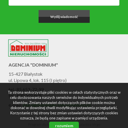
AGENCJA "DOMINIUM"
15-427 Białystok
ul. Lipowa 4, lok. 115 (I piętro)
tel.: 85 653-72-99
Ta strona wykorzystuje pliki cookies w celach statystycznych oraz w
tel.: 600 202 608
celu dostosowania naszych serwisów do indywidualnych potrzeb
klientów. Zmiany ustawień dotyczących plików cookie można
e-mail:
biuro@dominium-nieruchomosci.pl
dokonać w dowolnej chwili modyfikując ustawienia przeglądarki.
Korzystanie z tej strony bez zmian ustawień dotyczących cookies
oznacza, że będą one zapisane w pamięci urządzenia.
Program dla biur nieruchomości
Galactica Virgo
rozumiem