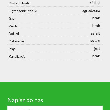
trójkąt
Kształt działki
ogrodzona
Ogrodzenie działki
brak
Gaz
brak
Woda
asfalt
Dojazd
na wsi
Położenie
jest
Prąd
brak
Kanalizacja
Napisz do nas