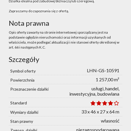
Działka idealna pod zabudowę bliźniaczą lub szeregową.
Zapraszamy do zapoznania się z ofertą.
Nota prawna
Opis oferty zawarty na stronie internetowej sporządzany jest na
podstawie oględzin nieruchomości oraz informacji uzyskanych od
właściciela, może podlegać aktualizacji i nie stanowi oferty określonej w
art. 66 i następnych K.C.
Szczegóły
LHN-GS-10591
Symbol oferty
1 257,00 m²
Powierzchnia
usługi, handel,
Przeznaczenie działki
inwestycyjna, budowlana
Standard
33 x 46 x 27 x 64 m
Wymiary działki
własność
Stan prawny
niezagospodarowana
Zagosp. działki