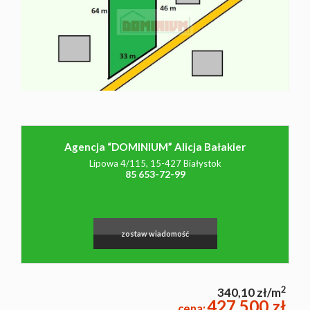
NAJMU
O NAS
CO
Agencja “DOMINIUM” Alicja Bałakier
Lipowa 4/115, 15-427 Białystok
WARTO
85 653-72-99
WIEDZIEĆ
zostaw wiadomość
KONTAK
2
340,10 zł/m
427 500 zł
cena: