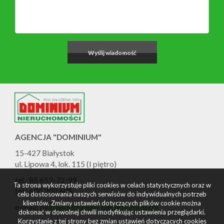
AGENCJA "DOMINIUM"
15-427 Białystok
ul. Lipowa 4, lok. 115 (I piętro)
tel.: 85 653-72-99
Ta strona wykorzystuje pliki cookies w celach statystycznych oraz w
tel.: 600 202 608
celu dostosowania naszych serwisów do indywidualnych potrzeb
klientów. Zmiany ustawień dotyczących plików cookie można
e-mail:
biuro@dominium-nieruchomosci.pl
dokonać w dowolnej chwili modyfikując ustawienia przeglądarki.
Korzystanie z tej strony bez zmian ustawień dotyczących cookies