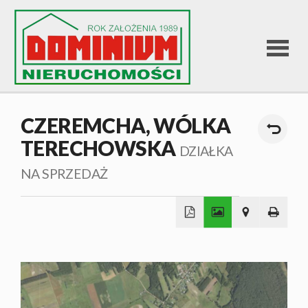
STRONA
CZEREMCHA,
WÓLKA
TERECHOWSKA
GŁÓWNA
DZIAŁKA
NA SPRZEDAŻ
OFERTA
SPRZEDA
+
−
OFERTA