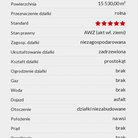
15 530,00 m²
Powierzchnia
rolna
Przeznaczenie działki
Standard
AWZ (akt wł. ziemi)
Stan prawny
niezagospodarowana
Zagosp. działki
zadrzewiona
Ukształtowanie działki
prostokąt
Kształt działki
brak
Ogrodzenie działki
brak
Gaz
brak
Woda
asfalt
Dojazd
działki niezabudowane
Otoczenie
na wsi
Położenie
brak
Prąd
brak
Kanalizacja