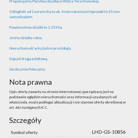
Proponujemy Państwo działkę w Wólce Terechowskiej.
Odległość od Czeremchy to ok. 4 min natomiast Hajnówki to 35 min
samochodem.
Powierzchnia działki to 1.553 ha.
Jest to działka rolna.
Nieruchomość w kształcie prostokąta.
Dojazd drogą asfaltową.
Serdecznie Polecamy.
Nota prawna
Opis oferty zawarty na stronie internetowej sporządzany jest na
podstawie oględzin nieruchomości oraz informacji uzyskanych od
właściciela, może podlegać aktualizacji i nie stanowi oferty określonej w
art. 66 i następnych K.C.
Szczegóły
LHD-GS-10856
Symbol oferty