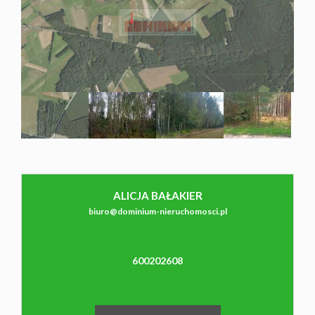
NAJMU
O NAS
CO
WARTO
ALICJA BAŁAKIER
Leaflet
|
©
OpenStreetMap
contributors
biuro@dominium-nieruchomosci.pl
WIEDZIEĆ
600202608
KONTAK