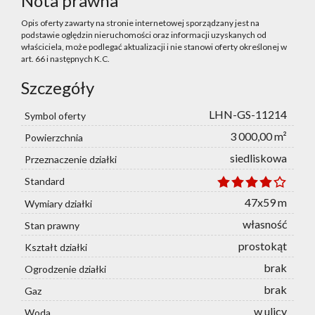
Nota prawna
Opis oferty zawarty na stronie internetowej sporządzany jest na
podstawie oględzin nieruchomości oraz informacji uzyskanych od
właściciela, może podlegać aktualizacji i nie stanowi oferty określonej w
art. 66 i następnych K.C.
Szczegóły
LHN-GS-11214
Symbol oferty
3 000,00 m²
Powierzchnia
siedliskowa
Przeznaczenie działki
Standard
47x59 m
Wymiary działki
własność
Stan prawny
prostokąt
Kształt działki
brak
Ogrodzenie działki
brak
Gaz
w ulicy
Woda