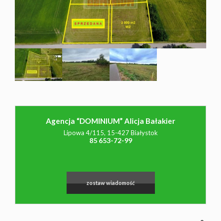
NAJMU
O NAS
CO
Agencja “DOMINIUM” Alicja Bałakier
WARTO
Lipowa 4/115, 15-427 Białystok
85 653-72-99
WIEDZIEĆ
zostaw wiadomość
KONTAK