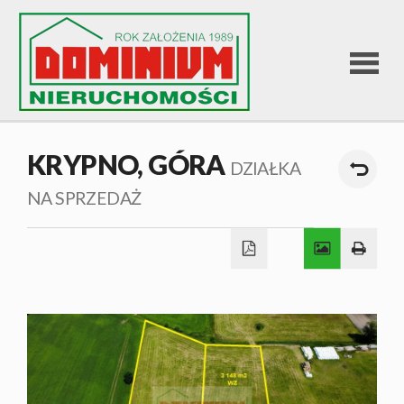
STRONA
KRYPNO,
GÓRA
DZIAŁKA
GŁÓWNA
NA SPRZEDAŻ
OFERTA
SPRZEDA
OFERTA