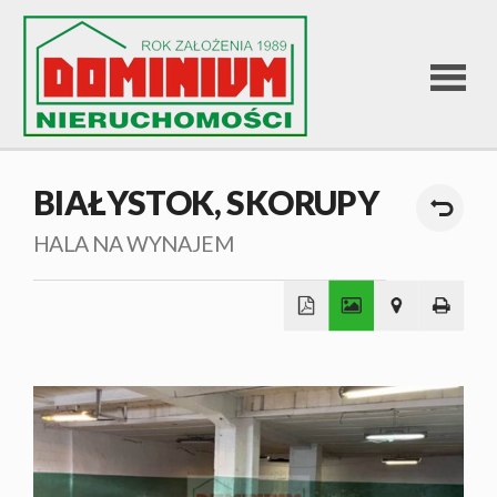
STRONA
BIAŁYSTOK,
SKORUPY
GŁÓWNA
HALA NA WYNAJEM
OFERTA
+
SPRZEDA
−
OFERTA