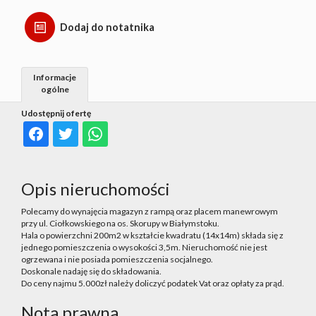
Dodaj do notatnika
Informacje
ogólne
Udostępnij ofertę
Opis nieruchomości
Polecamy do wynajęcia magazyn z rampą oraz placem manewrowym
przy ul. Ciołkowskiego na os. Skorupy w Białymstoku.
Hala o powierzchni 200m2 w kształcie kwadratu (14x14m) składa się z
jednego pomieszczenia o wysokości 3,5m. Nieruchomość nie jest
ogrzewana i nie posiada pomieszczenia socjalnego.
Doskonale nadaję się do składowania.
Do ceny najmu 5.000zł należy doliczyć podatek Vat oraz opłaty za prąd.
Nota prawna