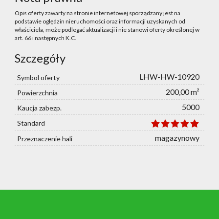
Opis oferty zawarty na stronie internetowej sporządzany jest na
podstawie oględzin nieruchomości oraz informacji uzyskanych od
właściciela, może podlegać aktualizacji i nie stanowi oferty określonej w
art. 66 i następnych K.C.
Szczegóły
LHW-HW-10920
Symbol oferty
200,00 m²
Powierzchnia
5000
Kaucja zabezp.
Standard
magazynowy
Przeznaczenie hali