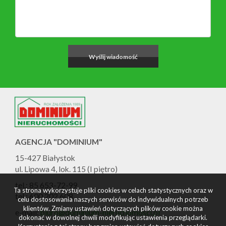
AGENCJA "DOMINIUM"
15-427 Białystok
ul. Lipowa 4, lok. 115 (I piętro)
tel.: 85 653-72-99
Ta strona wykorzystuje pliki cookies w celach statystycznych oraz w
tel.: 600 202 608
celu dostosowania naszych serwisów do indywidualnych potrzeb
klientów. Zmiany ustawień dotyczących plików cookie można
e-mail:
biuro@dominium-nieruchomosci.pl
dokonać w dowolnej chwili modyfikując ustawienia przeglądarki.