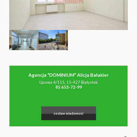
NAJMU
O NAS
CO
Agencja “DOMINIUM” Alicja Bałakier
WARTO
Leaflet
|
©
OpenStreetMap
contributors
Lipowa 4/115, 15-427 Białystok
85 653-72-99
WIEDZIEĆ
zostaw wiadomość
KONTAK