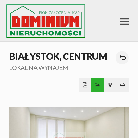
STRONA
BIAŁYSTOK,
CENTRUM
GŁÓWNA
LOKAL NA WYNAJEM
OFERTA
+
SPRZEDA
−
OFERTA