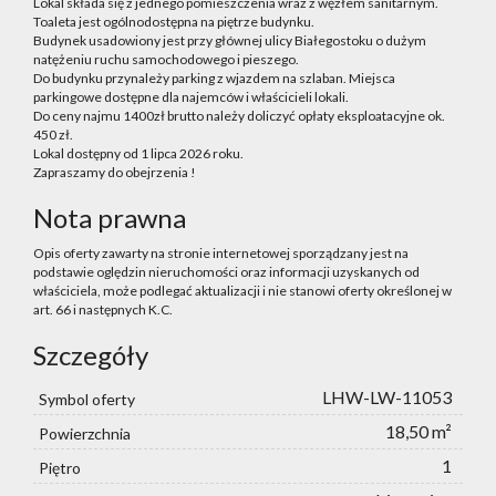
Lokal składa się z jednego pomieszczenia wraz z węzłem sanitarnym.
Toaleta jest ogólnodostępna na piętrze budynku.
Budynek usadowiony jest przy głównej ulicy Białegostoku o dużym
natężeniu ruchu samochodowego i pieszego.
Do budynku przynależy parking z wjazdem na szlaban. Miejsca
parkingowe dostępne dla najemców i właścicieli lokali.
Do ceny najmu 1400zł brutto należy doliczyć opłaty eksploatacyjne ok.
450 zł.
Lokal dostępny od 1 lipca 2026 roku.
Zapraszamy do obejrzenia !
Nota prawna
Opis oferty zawarty na stronie internetowej sporządzany jest na
podstawie oględzin nieruchomości oraz informacji uzyskanych od
właściciela, może podlegać aktualizacji i nie stanowi oferty określonej w
art. 66 i następnych K.C.
Szczegóły
LHW-LW-11053
Symbol oferty
18,50 m²
Powierzchnia
1
Piętro