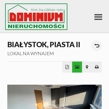
STRONA
BIAŁYSTOK,
PIASTA II
GŁÓWNA
LOKAL NA WYNAJEM
OFERTA
+
SPRZEDA
−
OFERTA