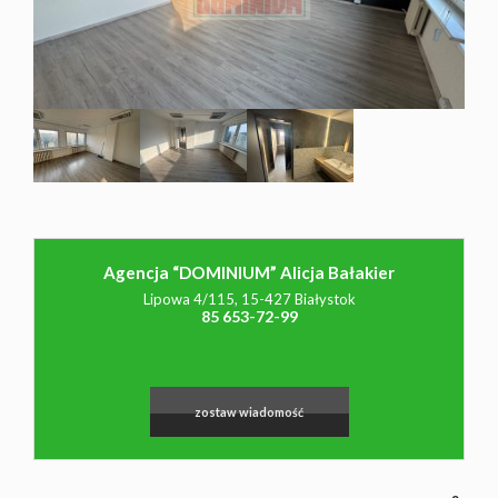
NAJMU
O NAS
CO
Agencja “DOMINIUM” Alicja Bałakier
WARTO
Leaflet
|
©
OpenStreetMap
contributors
Lipowa 4/115, 15-427 Białystok
85 653-72-99
WIEDZIEĆ
zostaw wiadomość
KONTAK