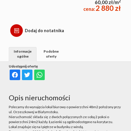
2
60,00 zł/m
2 880 zł
cena:
Dodaj do notatnika
Informacje
Podobne
ogólne
oferty
Udostępnij ofertę
Opis nieruchomości
Polecamy do wynajęcia lokal biurowy o powierzchni 48m2 położony przy
ul. Orzeszkowej w Białymstoku.
Nieruchomość składa się z dwóch połączonych ze sobą 2 pokoi o
powierzchni 24m2 każdy. Łazienki są ogólnodostępne na korytarzu.
Lokal znajduje się na I piętrze w budynku z windą.