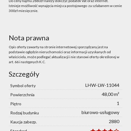
Do ceny najmu 2880zł należy doliczyć podatek Vat oraz internet.
Istnieje możliwość wynajęcia miejsca postojowego za szlabanem w cenie
300zł miesięcznie.
Nota prawna
Opis oferty zawarty na stronie internetowej sporządzany jest na
podstawie oględzin nieruchomości oraz informacji uzyskanych od
właściciela, może podlegać aktualizacji i nie stanowi oferty określonej w
art. 66 i następnych K.C.
Szczegóły
LHW-LW-11044
Symbol oferty
48,00 m²
Powierzchnia
1
Piętro
biurowo-usługowy
Rodzaj budynku
2880
Kaucja zabezp.
Standard