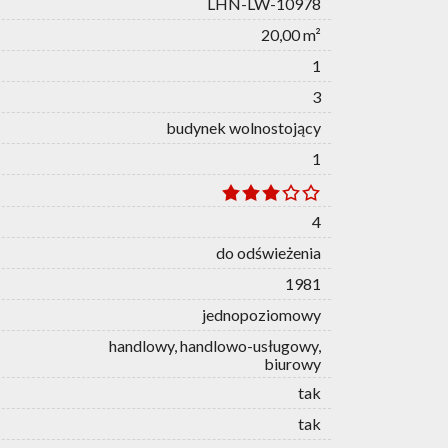
LHN-LW-10978
20,00 m²
1
3
budynek wolnostojący
1
4
do odświeżenia
1981
jednopoziomowy
handlowy, handlowo-usługowy,
biurowy
tak
tak