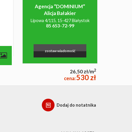
Agencja “DOMINIUM”
Alicja Bałakier
Lipowa 4/115, 15-427 Białystok
85 653-72-99
zostaw wiadomość
2
26,50 zł/m
530 zł
cena:
Dodaj do notatnika