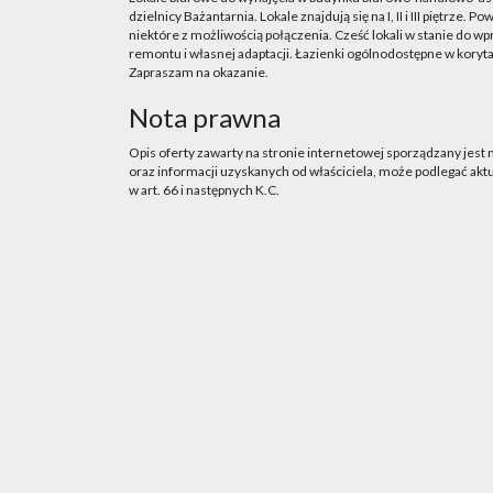
dzielnicy Bażantarnia. Lokale znajdują się na I, II i III piętrze. P
niektóre z możliwością połączenia. Cześć lokali w stanie do w
remontu i własnej adaptacji. Łazienki ogólnodostępne w korytar
Zapraszam na okazanie.
Nota prawna
Opis oferty zawarty na stronie internetowej sporządzany jest
oraz informacji uzyskanych od właściciela, może podlegać aktua
w art. 66 i następnych K.C.