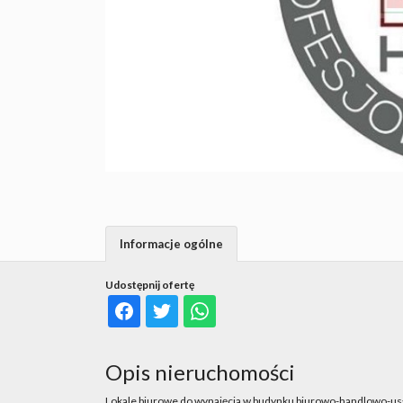
Informacje ogólne
Udostępnij ofertę
Opis nieruchomości
Lokale biurowe do wynajęcia w budynku biurowo-handlowo-u