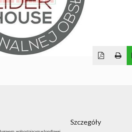
Szczegóły
sługowym, wolnostojącym w handlowej