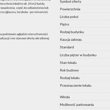
Symbol oferty
owierzchnia lokali to ok. 20 m2 każdy,
prowadzenia, część do odświeżenia lub
Powierzchnia
zu (glazura, terakota - po remoncie).
Liczba pokoi
Piętro
Rodzaj budynku
 na podstawie oględzin nieruchomości
lizacji i nie stanowi oferty określonej
Kaucja zabezp.
Standard
Liczba pięter w budynku
Stan lokalu
Rok budowy
Rodzaj lokalu
Przeznaczenie lokalu
Winda
Możliwość parkowania