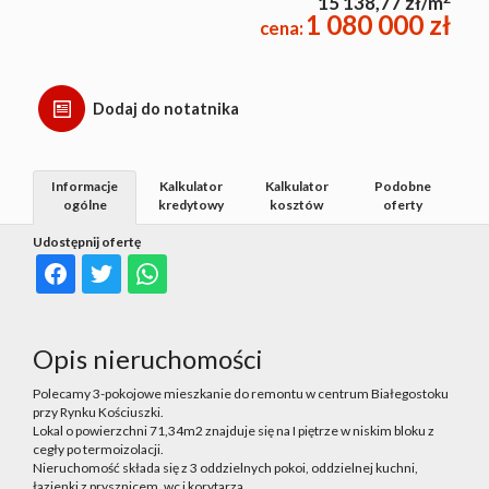
15 138,77 zł/m
1 080 000 zł
cena:
Dodaj do notatnika
Informacje
Kalkulator
Kalkulator
Podobne
ogólne
kredytowy
kosztów
oferty
Udostępnij ofertę
Opis nieruchomości
Polecamy 3-pokojowe mieszkanie do remontu w centrum Białegostoku
przy Rynku Kościuszki.
Lokal o powierzchni 71,34m2 znajduje się na I piętrze w niskim bloku z
cegły po termoizolacji.
Nieruchomość składa się z 3 oddzielnych pokoi, oddzielnej kuchni,
łazienki z prysznicem, wc i korytarza.