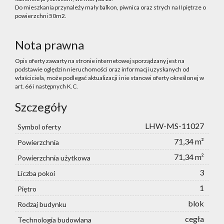
Do mieszkania przynależy mały balkon, piwnica oraz strych na II piętrze o
powierzchni 50m2.
Nota prawna
Opis oferty zawarty na stronie internetowej sporządzany jest na
podstawie oględzin nieruchomości oraz informacji uzyskanych od
właściciela, może podlegać aktualizacji i nie stanowi oferty określonej w
art. 66 i następnych K.C.
Szczegóły
LHW-MS-11027
Symbol oferty
71,34 m²
Powierzchnia
71,34 m²
Powierzchnia użytkowa
3
Liczba pokoi
1
Piętro
blok
Rodzaj budynku
cegła
Technologia budowlana