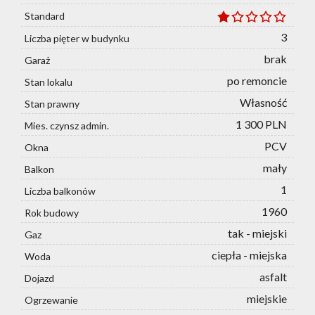
Standard
3
Liczba pięter w budynku
brak
Garaż
po remoncie
Stan lokalu
Własność
Stan prawny
1 300 PLN
Mies. czynsz admin.
PCV
Okna
mały
Balkon
1
Liczba balkonów
1960
Rok budowy
tak - miejski
Gaz
ciepła - miejska
Woda
asfalt
Dojazd
miejskie
Ogrzewanie