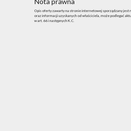
Nota prawna
Opis oferty zawarty na stronie internetowej sporządzany jest
oraz informacji uzyskanych od właściciela, może podlegać aktua
w art. 66 i następnych K.C.