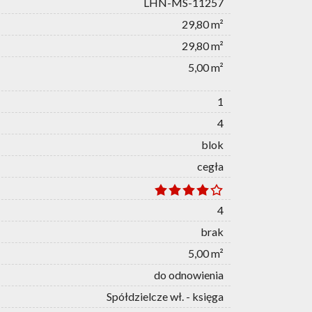
LHN-MS-11257
29,80 m²
29,80 m²
5,00 m²
1
4
blok
cegła
4
brak
5,00 m²
do odnowienia
Spółdzielcze wł. - księga