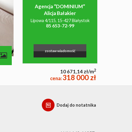
Agencja “DOMINIUM”
Alicja Bałakier
Lipowa 4/115, 15-427 Białystok
85 653-72-99
zostaw wiadomość
2
10 671,14 zł/m
318 000 zł
cena:
Dodaj do notatnika