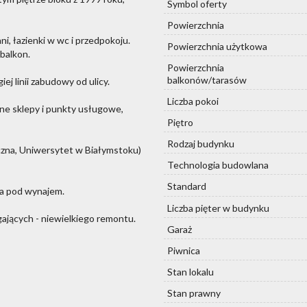
Symbol oferty
Powierzchnia
ni, łazienki w wc i przedpokoju.
Powierzchnia użytkowa
 balkon.
Powierzchnia
balkonów/tarasów
ej linii zabudowy od ulicy.
Liczba pokoi
czne sklepy i punkty usługowe,
Piętro
Rodzaj budynku
yczna, Uniwersytet w Białymstoku)
Technologia budowlana
Standard
cja pod wynajem.
Liczba pięter w budynku
ających - niewielkiego remontu.
Garaż
Piwnica
Stan lokalu
Stan prawny