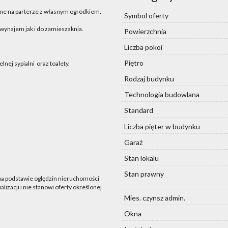
ne na parterze z własnym ogródkiem.
Symbol oferty
 wynajem jak i do zamieszaknia.
Powierzchnia
Liczba pokoi
Piętro
nej sypialni oraz toalety.
Rodzaj budynku
Technologia budowlana
Standard
Liczba pięter w budynku
Garaż
Stan lokalu
Stan prawny
 na podstawie oględzin nieruchomości
lizacji i nie stanowi oferty określonej
Mies. czynsz admin.
Okna