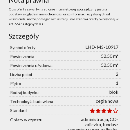
Opis oferty zawarty na stronie internetowej sporządzany jest na
podstawie oględzin nieruchomości oraz informacji uzyskanych od
właściciela, może podlegać aktualizacji i nie stanowi oferty określonej w
art. 66 i następnych K.C.
Szczegóły
LHD-MS-10917
Symbol oferty
52,50 m²
Powierzchnia
52,50 m²
Powierzchnia użytkowa
2
Liczba pokoi
1
Piętro
blok
Rodzaj budynku
cegła nowa
Technologia budowlana
Standard
administracja, CO-
Opłaty w czynszu
zaliczka, fundusz
remontowy, gaz-zaliczka,