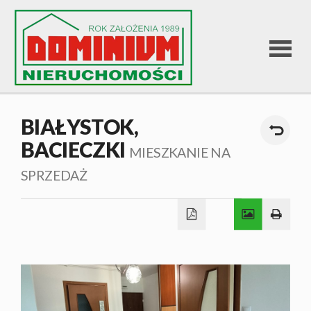
STRONA
BIAŁYSTOK,
BACIECZKI
GŁÓWNA
MIESZKANIE NA
SPRZEDAŻ
OFERTA
SPRZEDA
OFERTA