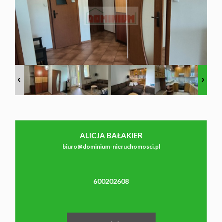
NAJMU
O NAS
CO
WARTO
ALICJA BAŁAKIER
biuro@dominium-nieruchomosci.pl
WIEDZIEĆ
600202608
KONTAK