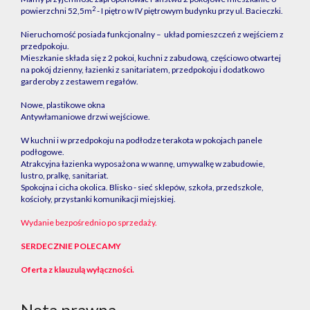
2
powierzchni 52,5m
- I piętro w IV piętrowym budynku przy ul. Bacieczki.
Nieruchomość posiada funkcjonalny – układ pomieszczeń z wejściem z
przedpokoju.
Mieszkanie składa się z 2 pokoi, kuchni z zabudową, częściowo otwartej
na pokój dzienny, łazienki z sanitariatem, przedpokoju i dodatkowo
garderoby z zestawem regałów.
Nowe, plastikowe okna
Antywłamaniowe drzwi wejściowe.
W kuchni i w przedpokoju na podłodze terakota w pokojach panele
podłogowe.
Atrakcyjna łazienka wyposażona w wannę, umywalkę w zabudowie,
lustro, pralkę, sanitariat.
Spokojna i cicha okolica. Blisko - sieć sklepów, szkoła, przedszkole,
kościoły, przystanki komunikacji miejskiej.
Wydanie bezpośrednio po sprzedaży.
SERDECZNIE POLECAMY
Oferta z klauzulą wyłączności.
Nota prawna