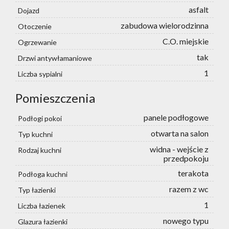
asfalt
Dojazd
zabudowa wielorodzinna
Otoczenie
C.O. miejskie
Ogrzewanie
tak
Drzwi antywłamaniowe
1
Liczba sypialni
Pomieszczenia
panele podłogowe
Podłogi pokoi
otwarta na salon
Typ kuchni
widna - wejście z
Rodzaj kuchni
przedpokoju
terakota
Podłoga kuchni
razem z wc
Typ łazienki
1
Liczba łazienek
nowego typu
Glazura łazienki