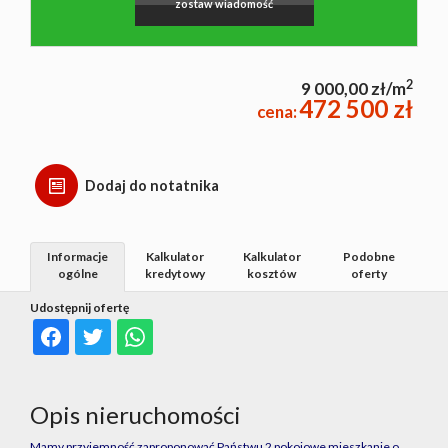
zostaw wiadomość
2
9 000,00 zł/m
472 500 zł
cena:
Dodaj do notatnika
Informacje
Kalkulator
Kalkulator
Podobne
ogólne
kredytowy
kosztów
oferty
Udostępnij ofertę
Opis nieruchomości
Mamy przyjemność zaproponować Państwu 2 pokojowe mieszkanie o