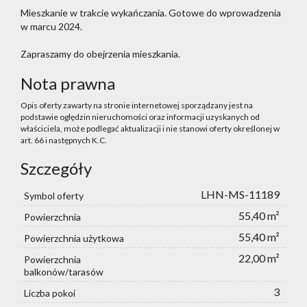
Mieszkanie w trakcie wykańczania. Gotowe do wprowadzenia
w marcu 2024.
Zapraszamy do obejrzenia mieszkania.
Nota prawna
Opis oferty zawarty na stronie internetowej sporządzany jest na
podstawie oględzin nieruchomości oraz informacji uzyskanych od
właściciela, może podlegać aktualizacji i nie stanowi oferty określonej w
art. 66 i następnych K.C.
Szczegóły
LHN-MS-11189
Symbol oferty
55,40 m²
Powierzchnia
55,40 m²
Powierzchnia użytkowa
22,00 m²
Powierzchnia
balkonów/tarasów
3
Liczba pokoi