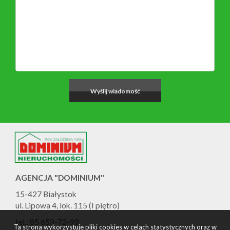
AGENCJA "DOMINIUM"
15-427 Białystok
ul. Lipowa 4, lok. 115 (I piętro)
tel.: 85 653-72-99
Ta strona wykorzystuje pliki cookies w celach statystycznych oraz w