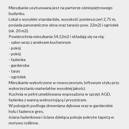
Mieszkanie usytuowana jest na parterze ośmiopiętrowego
budynku.
Lokal o wysokim standardzie, wysokość pomieszczeń 2,75 m,
posiada panoramiczne okna oraz taras(o pow. 22m2) i ogródek
(ok. 20 m2).
Powierzchnia mieszkania 54,12m2 i składają się na nią:
- salon wraz z aneksem kuchennym
- pokój
- pokój
- łazienka
- garderoba
- taras
- ogródek
Mieszkanie wykończone w nowoczesnym, loftowym stylu przy
wykorzystaniu materiałów wysokiej jakości.
Kuchnia w pełni umeblowana wyposażona w sprzęt AGD,
łazienka z wanną wolnostojącą i prysznicem.
W pokojach podłoga drewniana dębowa oraz w garderobie
holu i łazience gres,
ściana łazienkowa i ściana dzieląca pokoje pokryte tapetą w
motywy roślinne.