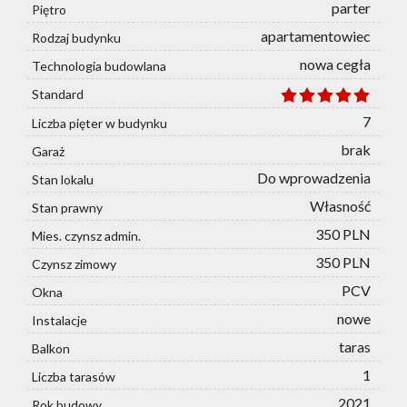
parter
Piętro
apartamentowiec
Rodzaj budynku
nowa cegła
Technologia budowlana
Standard
7
Liczba pięter w budynku
brak
Garaż
Do wprowadzenia
Stan lokalu
Własność
Stan prawny
350 PLN
Mies. czynsz admin.
350 PLN
Czynsz zimowy
PCV
Okna
nowe
Instalacje
taras
Balkon
1
Liczba tarasów
2021
Rok budowy