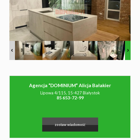
NAJMU
O NAS
CO
WARTO
Agencja “DOMINIUM” Alicja Bałakier
Lipowa 4/115, 15-427 Białystok
85 653-72-99
WIEDZIEĆ
KONTAK
zostaw wiadomość