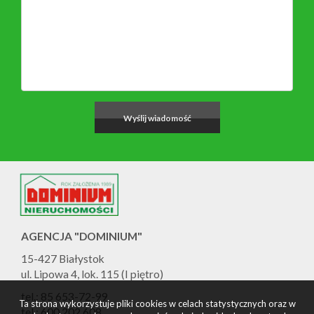
AGENCJA "DOMINIUM"
15-427 Białystok
ul. Lipowa 4, lok. 115 (I piętro)
tel.: 85 653-72-99
Ta strona wykorzystuje pliki cookies w celach statystycznych oraz w
tel.: 600 202 608