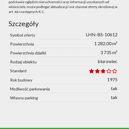
podstawie oględzin nieruchomości oraz informacji uzyskanych od
właściciela, może podlegać aktualizacji i nie stanowi oferty określonej w
art. 66 i następnych K.C.
Szczegóły
LHN-BS-10612
Symbol oferty
1 282,00 m²
Powierzchnia
3 735 m²
Powierzchnia działki
biurowiec
Rodzaj obiektu
Standard
1975
Rok budowy
tak
Możliwość parkowania
tak
Własny parking