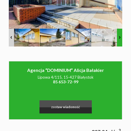
NAJMU
O NAS
CO
Agencja “DOMINIUM” Alicja Bałakier
WARTO
Lipowa 4/115, 15-427 Białystok
85 653-72-99
WIEDZIEĆ
zostaw wiadomość
KONTAK
2