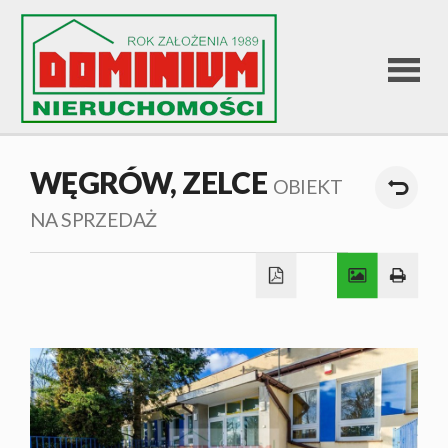
STRONA
WĘGRÓW,
ZELCE
OBIEKT
GŁÓWNA
NA SPRZEDAŻ
OFERTA
SPRZEDA
OFERTA