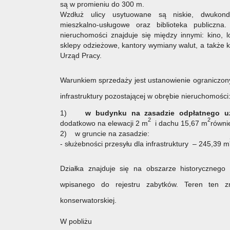
są w promieniu do 300 m.
Wzdłuż ulicy usytuowane są niskie, dwukond
mieszkalno-usługowe oraz biblioteka public
nieruchomości znajduje się między innymi: kino, l
sklepy odzieżowe, kantory wymiany walut, a także
Urząd Pracy.
Warunkiem sprzedaży jest ustanowienie ograniczo
infrastruktury pozostającej w obrębie nieruchomości
1)
w budynku na zasadzie odpłatnego u
2
2
dodatkowo na elewacji 2 m
i dachu 15,67 m
równi
2) w gruncie na zasadzie:
- służebności przesyłu dla infrastruktury – 245,39 m
Działka znajduje się na obszarze historycznego 
wpisanego do rejestru zabytków. Teren ten zn
konserwatorskiej.
W pobliżu