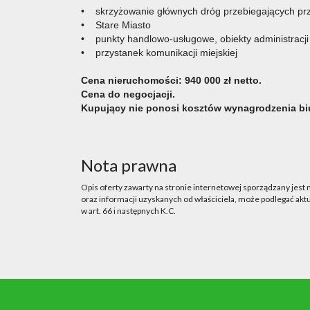
• skrzyżowanie głównych dróg przebiegających pr
• Stare Miasto
• punkty handlowo-usługowe, obiekty administracji
• przystanek komunikacji miejskiej
Cena nieruchomości: 940 000 zł netto.
Cena do negocjacji.
Kupujący nie ponosi kosztów wynagrodzenia bi
Nota prawna
Opis oferty zawarty na stronie internetowej sporządzany jest
oraz informacji uzyskanych od właściciela, może podlegać aktua
w art. 66 i następnych K.C.