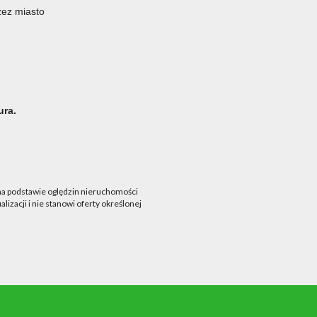
zez miasto
ura.
 na podstawie oględzin nieruchomości
lizacji i nie stanowi oferty określonej