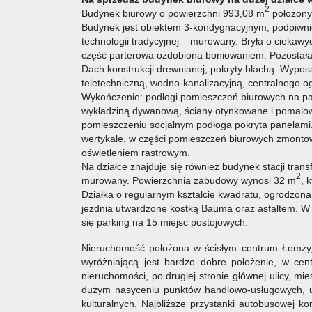
2
Budynek biurowy o powierzchni 993,08 m
położony 
Budynek jest obiektem 3-kondygnacyjnym, podpiw
technologii tradycyjnej – murowany. Bryła o ciekawy
część parterowa ozdobiona boniowaniem. Pozostał
Dach konstrukcji drewnianej, pokryty blachą. Wyposa
teletechniczną, wodno-kanalizacyjną, centralnego 
Wykończenie: podłogi pomieszczeń biurowych na part
wykładziną dywanową, ściany otynkowane i pomalo
pomieszczeniu socjalnym podłoga pokryta panelam
wertykale, w części pomieszczeń biurowych zmonto
oświetleniem rastrowym.
Na działce znajduje się również budynek stacji trans
2
murowany. Powierzchnia zabudowy wynosi 32 m
, 
Działka o regularnym kształcie kwadratu, ogrodzona i
jezdnia utwardzone kostką Bauma oraz asfaltem. W ce
się parking na 15 miejsc postojowych.
Nieruchomość położona w ścisłym centrum Łomży
wyróżniającą jest bardzo dobre położenie, w cen
nieruchomości, po drugiej stronie głównej ulicy, mi
dużym nasyceniu punktów handlowo-usługowych, ur
kulturalnych. Najbliższe przystanki autobusowej ko