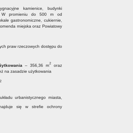
ygnacyjne kamienice, budynki
zna. W promieniu do 500 m od
okale gastronomiczne, cukiernie,
 komenda miejska oraz Powiatowy
nych praw rzeczowych dostępu do
:
2
żytkowania
– 356,36 m
oraz
eż na zasadzie użytkowania
2
układu urbanistycznego miasta,
ajduje się w strefie ochrony