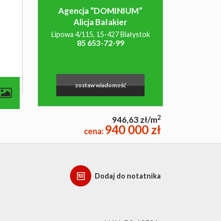
Agencja “DOMINIUM”
Alicja Bałakier
Lipowa 4/115, 15-427 Białystok
85 653-72-99
zostaw wiadomość
2
946,63 zł/m
940 000 zł
cena:
Dodaj do notatnika