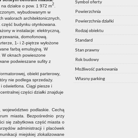
Symbol oferty
2
na działce o pow. 1 972 m
.
Powierzchnia
niczonym, wybudowanym w
ch walorach architektonicznych,
Powierzchnia działki
a część budynku otynkowana.
Rodzaj obiektu
żony w instalacje: elektryczną,
ogrzewania, domofonową.
Standard
erze, 1- i 2-piętrze wyłożone
wane farbą emulsyjną. W
Stan prawny
i. W oknach powieszone
Rok budowy
wane podwieszane sufity z
Możliwość parkowania
formatorowej, obiekt parterowy,
Własny parking
który nie podlega sprzedaży.
 oświetlona. Ciągi piesze i
ntralnej części działki znajduje
, województwo podlaskie. Cechą
trum miasta. Bezpośrednio przy
eści się zabytkowa część miasta o
zędów administracji i placówek
munikacji miejskiej zlokalizowane