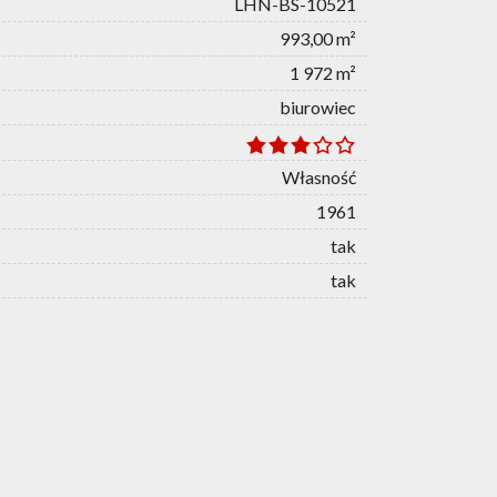
LHN-BS-10521
993,00 m²
1 972 m²
biurowiec
Własność
1961
tak
tak