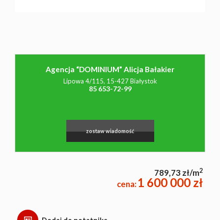
NAJMU
O NAS
Agencja “DOMINIUM” Alicja Bałakier
Lipowa 4/115, 15-427 Białystok
85 653-72-99
CO
WARTO
zostaw wiadomość
WIEDZIEĆ
2
789,73 zł/m
1 600 000 zł
cena:
KONTAK