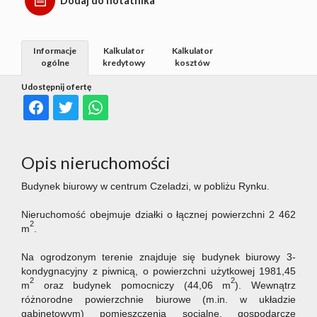
Dodaj do notatnika
Informacje
Kalkulator
Kalkulator
ogólne
kredytowy
kosztów
Udostępnij ofertę
Opis nieruchomości
Budynek biurowy w centrum Czeladzi, w pobliżu Rynku.
Nieruchomość obejmuje działki o łącznej powierzchni 2 462
2
m
.
Na ogrodzonym terenie znajduje się budynek biurowy 3-
kondygnacyjny z piwnicą, o powierzchni użytkowej 1981,45
2
2
m
oraz budynek pomocniczy (44,06 m
). Wewnątrz
różnorodne powierzchnie biurowe (m.in. w układzie
gabinetowym) pomieszczenia socjalne, gospodarcze