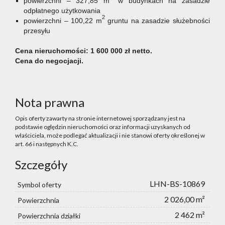
powierzchni – 327,85 m
w budynkach na zasadzie
odpłatnego użytkowania
2
powierzchni – 100,22 m
gruntu na zasadzie służebności
przesyłu
Cena nieruchomości: 1 600 000 zł netto.
Cena do negocjacji.
Nota prawna
Opis oferty zawarty na stronie internetowej sporządzany jest na
podstawie oględzin nieruchomości oraz informacji uzyskanych od
właściciela, może podlegać aktualizacji i nie stanowi oferty określonej w
art. 66 i następnych K.C.
Szczegóły
LHN-BS-10869
Symbol oferty
2 026,00 m²
Powierzchnia
2 462 m²
Powierzchnia działki