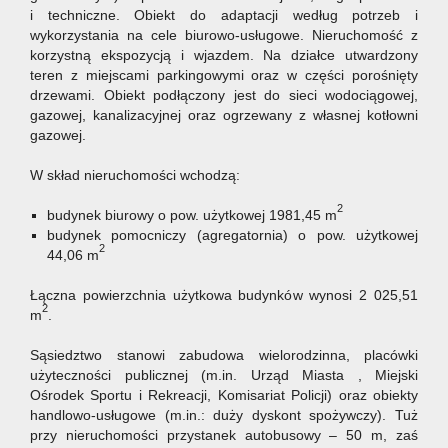
i
techniczne. Obiekt do adaptacji według potrzeb i
wykorzystania na cele biurowo-usługowe. Nieruchomość z
korzystną ekspozycją i wjazdem. Na działce utwardzony
teren z miejscami parkingowymi oraz w części porośnięty
drzewami. Obiekt podłączony jest do sieci wodociągowej,
gazowej, kanalizacyjnej oraz ogrzewany z własnej kotłowni
gazowej.
W skład nieruchomości wchodzą:
2
budynek biurowy o pow. użytkowej 1981,45 m
budynek pomocniczy (agregatornia) o pow. użytkowej
2
44,06 m
Łączna powierzchnia użytkowa budynków wynosi 2 025,51
2
m
.
Sąsiedztwo stanowi zabudowa wielorodzinna, placówki
użyteczności publicznej (m.in. Urząd Miasta , Miejski
Ośrodek Sportu i Rekreacji, Komisariat Policji) oraz obiekty
handlowo-usługowe (m.in.: duży dyskont spożywczy). Tuż
przy nieruchomości przystanek autobusowy – 50 m, zaś