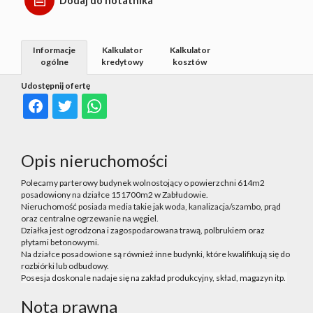
Dodaj do notatnika
Informacje
Kalkulator
Kalkulator
ogólne
kredytowy
kosztów
Udostępnij ofertę
Opis nieruchomości
Polecamy parterowy budynek wolnostojący o powierzchni 614m2
posadowiony na działce 151700m2 w Zabłudowie.
Nieruchomość posiada media takie jak woda, kanalizacja/szambo, prąd
oraz centralne ogrzewanie na węgiel.
Działka jest ogrodzona i zagospodarowana trawą, polbrukiem oraz
płytami betonowymi.
Na działce posadowione są również inne budynki, które kwalifikują się do
rozbiórki lub odbudowy.
Posesja doskonale nadaje się na zakład produkcyjny, skład, magazyn itp.
Nota prawna