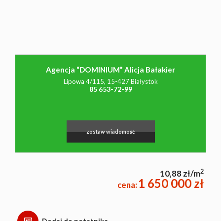
NAJMU
O NAS
Agencja “DOMINIUM” Alicja Bałakier
Lipowa 4/115, 15-427 Białystok
85 653-72-99
CO
WARTO
zostaw wiadomość
WIEDZIEĆ
2
10,88 zł/m
1 650 000 zł
cena:
KONTAK