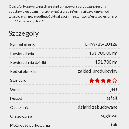
Opis oferty zawarty na stronie internetowej sporządzany jest na
podstawie oględzin nieruchomości oraz informacji uzyskanych od
właściciela, może podlegać aktualizacji i nie stanowi oferty określonej w
art. 66 i następnych K.C.
Szczegóły
LHW-BS-10428
Symbol oferty
151 700,00 m²
Powierzchnia
151 700 m²
Powierzchnia działki
zaklad_produkcyjny
Rodzaj obiektu
Standard
jest
Woda
asfalt
Dojazd
działki zabudowane
Otoczenie
węglowe
Ogrzewanie
tak
Możliwość parkowania