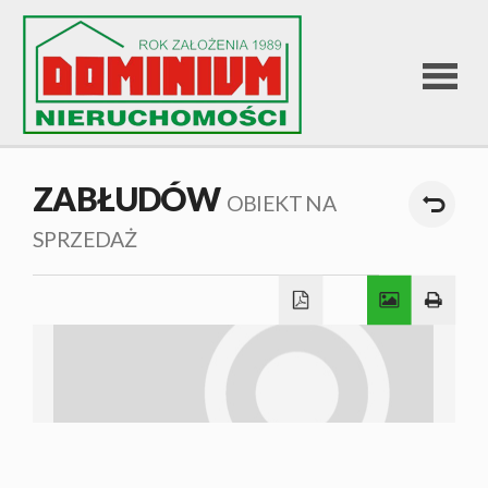
STRONA
ZABŁUDÓW
OBIEKT NA
GŁÓWNA
SPRZEDAŻ
OFERTA
SPRZEDA
OFERTA