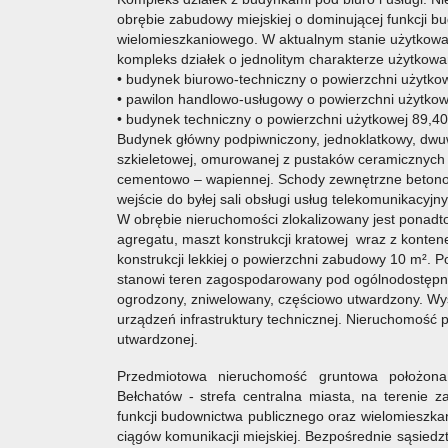
obrębie zabudowy miejskiej o dominującej funkcji 
wielomieszkaniowego. W aktualnym stanie użytkowa
kompleks działek o jednolitym charakterze użytko
• budynek biurowo-techniczny o powierzchni użytko
• pawilon handlowo-usługowy o powierzchni użytkow
• budynek techniczny o powierzchni użytkowej 89,40
Budynek główny podpiwniczony, jednoklatkowy, dwuw
szkieletowej, omurowanej z pustaków ceramicznych i
cementowo – wapiennej. Schody zewnętrzne beton
wejście do byłej sali obsługi usług telekomunikacyjn
W obrębie nieruchomości zlokalizowany jest ponadto
agregatu, maszt konstrukcji kratowej wraz z konten
konstrukcji lekkiej o powierzchni zabudowy 10 m². P
stanowi teren zagospodarowany pod ogólnodostępny 
ogrodzony, zniwelowany, częściowo utwardzony. Wy
urządzeń infrastruktury technicznej. Nieruchomość 
utwardzonej.
Przedmiotowa nieruchomość gruntowa położon
Bełchatów - strefa centralna miasta, na terenie z
funkcji budownictwa publicznego oraz wielomieszka
ciągów komunikacji miejskiej. Bezpośrednie sąsied