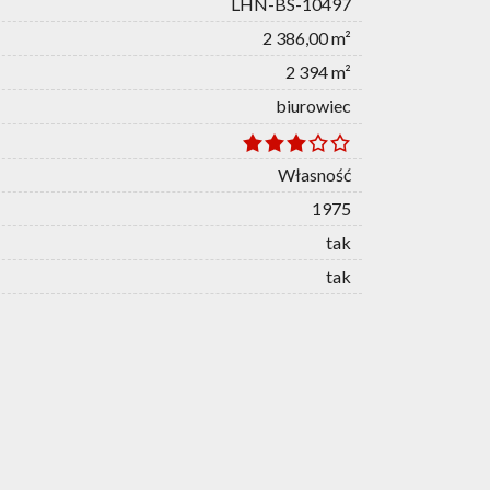
LHN-BS-10497
2 386,00 m²
2 394 m²
biurowiec
Własność
1975
tak
tak