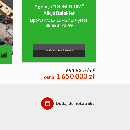
Agencja “DOMINIUM”
Alicja Bałakier
Lipowa 4/115, 15-427 Białystok
85 653-72-99
zostaw wiadomość
2
691,53 zł/m
1 650 000 zł
cena:
Dodaj do notatnika