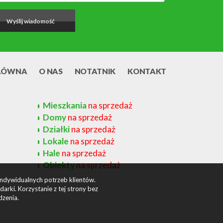
ŁÓWNA
O NAS
NOTATNIK
KONTAKT
Mieszkania
na sprzedaż
Domy
na sprzedaż
Działki
na sprzedaż
Lokale
na sprzedaż
Hale
na sprzedaż
Obiekty
na sprzedaż
indywidualnych potrzeb klientów.
rki. Korzystanie z tej strony bez
dzenia.