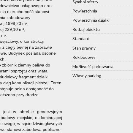
Symbol oferty
budownictwa usługowego oraz
Powierzchnia
nia nieruchomość stanowi
wania zabudowany
Powierzchnia działki
wej 1998,20 m²,
Rodzaj obiektu
ej 229,10 m²,
 m².
Standard
ejściowy, o konstrukcji
 z cegły pełnej na zaprawie
Stan prawny
owe. Budynek posiada osobne
Rok budowy
ych.
 zbiornik ziemny paliwa do
Możliwość parkowania
erami osprzętu oraz wiata
Własny parking
ołudniowy fragment działki
ciąg komunikacji pieszej. Teren
stępuje pełna dostępność do
położona przy drodze
a jest w obrębie geodezyjnym
abudowy miejskiej o dominującej
niowego, w sąsiedztwie głównych
ztwo stanowi zabudowa publiczno-