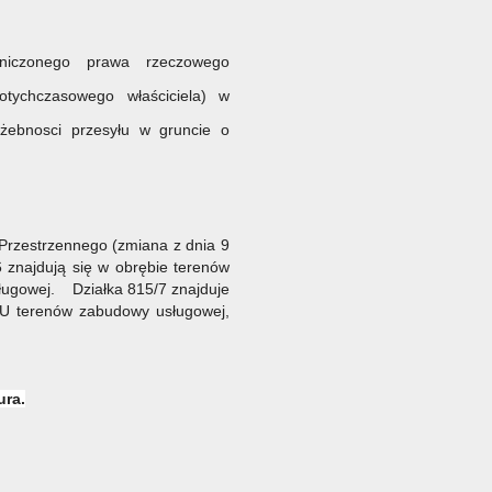
aniczonego prawa rzeczowego
tychczasowego właściciela) w
użebnosci przesyłu w gruncie o
rzestrzennego (zmiana z dnia 9
/6 znajdują się w obrębie terenów
ugowej. Działka 815/7 znajduje
2U terenów zabudowy usługowej,
ura.