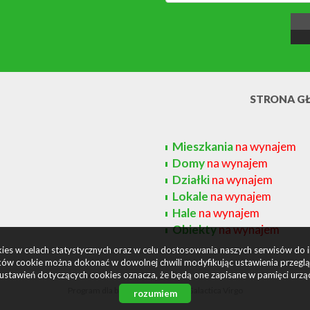
STRONA G
Mieszkania
na wynajem
Domy
na wynajem
Działki
na wynajem
Lokale
na wynajem
Hale
na wynajem
Obiekty
na wynajem
okies w celach statystycznych oraz w celu dostosowania naszych serwisów do 
ów cookie można dokonać w dowolnej chwili modyfikując ustawienia przegląda
ustawień dotyczących cookies oznacza, że będą one zapisane w pamięci urzą
Program dla biur nieruchomości
Galactica Virgo
rozumiem