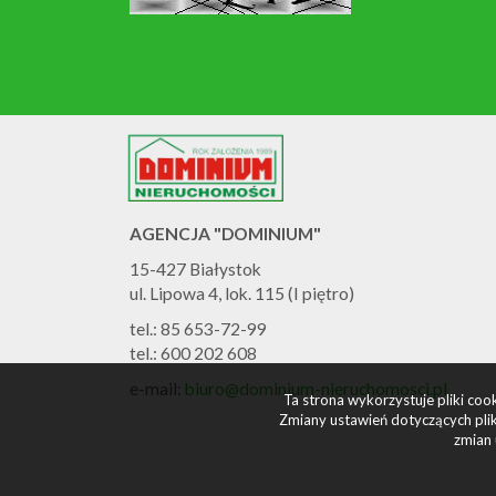
AGENCJA "DOMINIUM"
15-427 Białystok
ul. Lipowa 4, lok. 115 (I piętro)
tel.: 85 653-72-99
tel.: 600 202 608
e-mail:
biuro@dominium-nieruchomosci.pl
Ta strona wykorzystuje pliki co
Zmiany ustawień dotyczących plik
zmian 