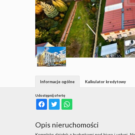
Informacje ogólne
Kalkulator kredytowy
Udostępnij ofertę
Opis nieruchomości
Kompleks działek z budynkami pod biuro i usługi. N