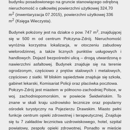
budynku posadowionego na gruncie stanowiącego odrębną
nieruchomość o całkowitej powierzchni użytkowej 324,70
2
m
(inwentaryzacja 07.2015), powierzchni użytkowej 336
2
m
(Księga Wieczysta).
2
Budynek położony jest na działce o pow. 747 m
, znajdującej
się w 500 m od centrum Połczyna-Zdrój. Nieruchomość
wyróżnia korzystna lokalizacja, w otoczeniu zabudowy
wielorodzinnej, a także licznych punktów usługowych i
handlowych. Dojazd bezpośredni ulicą – drogą utwardzoną o
nawierzchni asfaltowej. Budynek znajduje się na terenie
ogrodzonym, częściowo z prętów stalowych i metalowych,
częściowo z siatki. W bliskim sąsiedztwie znajduje się szkoła,
gabinet lekarski, Komisariat Policji oraz placówka pocztowa.
Połczyn-Zdrój jest miastem w północno-zachodniej Polsce, w
woj. zachodniopomorskim, w powiecie Świdwińskim. To
znane w skali kraju uzdrowisko lecznicze oraz popularny
ośrodek turystyczny na Pojezierzu Drawskim. Miasto pełni
funkcje centrum opieki zdrowotnej i terapeutycznej. Znajduje
się tu 7 zakładów lecznictwa uzdrowiskowego, hotel, szpital
powiatowy, zespoły opieki zdrowotnej. Ponadto w mieście