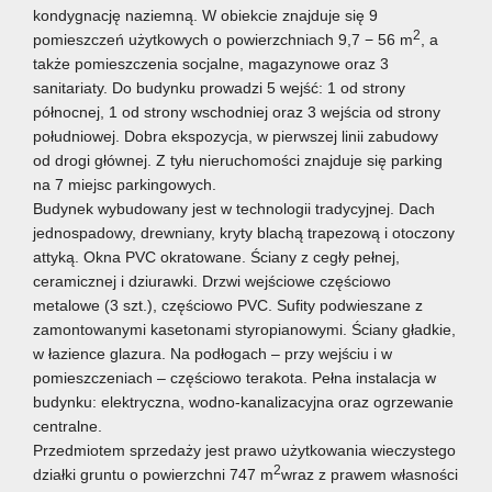
kondygnację naziemną. W obiekcie znajduje się 9
2
pomieszczeń użytkowych o powierzchniach 9,7 − 56 m
, a
także pomieszczenia socjalne, magazynowe oraz 3
sanitariaty. Do budynku prowadzi 5 wejść: 1 od strony
północnej, 1 od strony wschodniej oraz 3 wejścia od strony
południowej. Dobra ekspozycja, w pierwszej linii zabudowy
od drogi głównej. Z tyłu nieruchomości znajduje się parking
na 7 miejsc parkingowych.
Budynek wybudowany jest w technologii tradycyjnej. Dach
jednospadowy, drewniany, kryty blachą trapezową i otoczony
attyką. Okna PVC okratowane. Ściany z cegły pełnej,
ceramicznej i dziurawki. Drzwi wejściowe częściowo
metalowe (3 szt.), częściowo PVC. Sufity podwieszane z
zamontowanymi kasetonami styropianowymi. Ściany gładkie,
w łazience glazura. Na podłogach – przy wejściu i w
pomieszczeniach – częściowo terakota. Pełna instalacja w
budynku: elektryczna, wodno-kanalizacyjna oraz ogrzewanie
centralne.
Przedmiotem sprzedaży jest prawo użytkowania wieczystego
2
działki gruntu o powierzchni 747 m
wraz z prawem własności