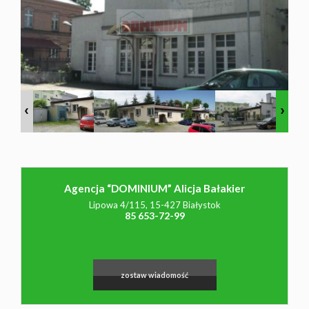
NAJMU
O NAS
CO
WARTO
Agencja “DOMINIUM” Alicja Bałakier
Lipowa 4/115, 15-427 Białystok
85 653-72-99
WIEDZIEĆ
KONTAK
zostaw wiadomość