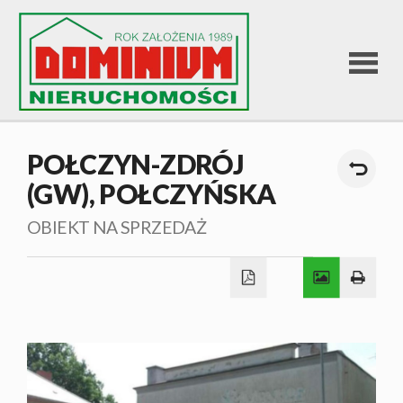
STRONA
POŁCZYN-ZDRÓJ
(GW),
POŁCZYŃSKA
GŁÓWNA
OBIEKT NA SPRZEDAŻ
OFERTA
SPRZEDA
OFERTA