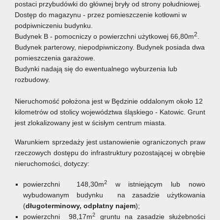
postaci przybudówki do głównej bryły od strony południowej.
Dostęp do magazynu - przez pomieszczenie kotłowni w
podpiwniczeniu budynku.
2
Budynek B - pomocniczy o powierzchni użytkowej 66,80m
.
Budynek parterowy, niepodpiwniczony. Budynek posiada dwa
pomieszczenia garażowe.
Budynki nadają się do ewentualnego wyburzenia lub
rozbudowy.
Nieruchomość położona jest w Będzinie oddalonym około 12
kilometrów od stolicy województwa śląskiego - Katowic. Grunt
jest zlokalizowany jest w ścisłym centrum miasta.
Warunkiem sprzedaży jest ustanowienie ograniczonych praw
rzeczowych dostępu do infrastruktury pozostającej w obrębie
nieruchomości, dotyczy:
2
powierzchni 148,30m
w istniejącym lub nowo
wybudowanym budynku na zasadzie użytkowania
(
długoterminowy, odpłatny najem
);
2
powierzchni 98,17m
gruntu na zasadzie służebności