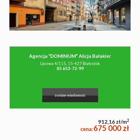
NAJMU
O NAS
Agencja “DOMINIUM” Alicja Bałakier
CO
Lipowa 4/115, 15-427 Białystok
85 653-72-99
WARTO
zostaw wiadomość
WIEDZIEĆ
2
912,16 zł/m
KONTAK
675 000 zł
cena: