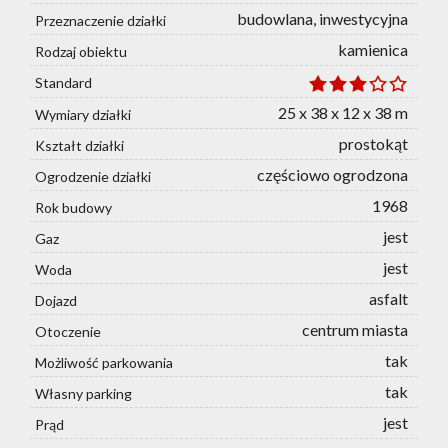
budowlana, inwestycyjna
Przeznaczenie działki
kamienica
Rodzaj obiektu
Standard
25 x 38 x 12 x 38 m
Wymiary działki
prostokąt
Kształt działki
częściowo ogrodzona
Ogrodzenie działki
1968
Rok budowy
jest
Gaz
jest
Woda
asfalt
Dojazd
centrum miasta
Otoczenie
tak
Możliwość parkowania
tak
Własny parking
jest
Prąd