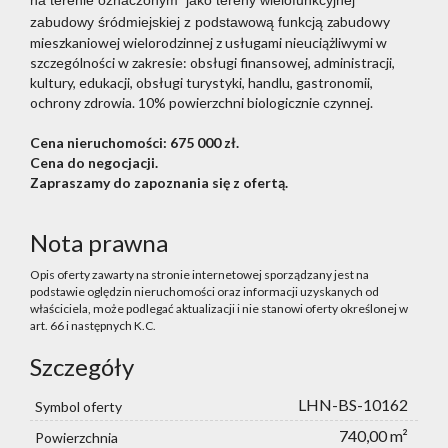
na terenie oznaczonym jako tereny wielofunkcyjnej
zabudowy
zabudowy śródmiejskiej z podstawową funkcją
mieszkaniowej wielorodzinnej z usługami nieuciążliwymi w
szczególności w zakresie: obsługi finansowej, administracji,
kultury, edukacji, obsługi turystyki, handlu, gastronomii,
ochrony zdrowia. 10% powierzchni biologicznie czynnej.
Cena nieruchomości: 675 000 zł.
Cena do negocjacji.
Zapraszamy do zapoznania się z ofertą.
Nota prawna
Opis oferty zawarty na stronie internetowej sporządzany jest na
podstawie oględzin nieruchomości oraz informacji uzyskanych od
właściciela, może podlegać aktualizacji i nie stanowi oferty określonej w
art. 66 i następnych K.C.
Szczegóły
LHN-BS-10162
Symbol oferty
740,00 m²
Powierzchnia