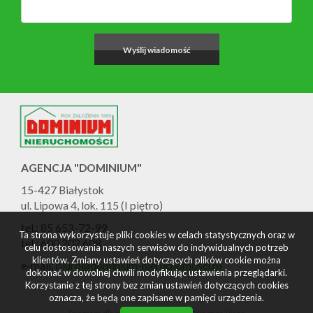
AGENCJA "DOMINIUM"
15-427 Białystok
ul. Lipowa 4, lok. 115 (I piętro)
tel.: 85 653-72-99
Ta strona wykorzystuje pliki cookies w celach statystycznych oraz w
tel.: 600 202 608
celu dostosowania naszych serwisów do indywidualnych potrzeb
klientów. Zmiany ustawień dotyczących plików cookie można
e-mail:
biuro@dominium-nieruchomosci.pl
dokonać w dowolnej chwili modyfikując ustawienia przeglądarki.
Korzystanie z tej strony bez zmian ustawień dotyczących cookies
oznacza, że będą one zapisane w pamięci urządzenia.