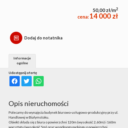
2
50,00 zł/m
14 000 zł
cena:
Dodaj do notatnika
Informacje
ogólne
Udostępnij ofertę
Opis nieruchomości
Polecamy do wynajęcia budynek biurowo-usługowo-produkcyjny przy ul.
Handlowej w Białymstoku.
Obiekt składa się z biura o powierzchni 120m (wysokość 2,60m) i 160m
warsztatu (wysokość 5m) oraz wspólnego parkingu o powierzchni