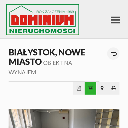
STRONA
BIAŁYSTOK,
NOWE
MIASTO
GŁÓWNA
OBIEKT NA
WYNAJEM
OFERTA
SPRZEDA
+
−
OFERTA