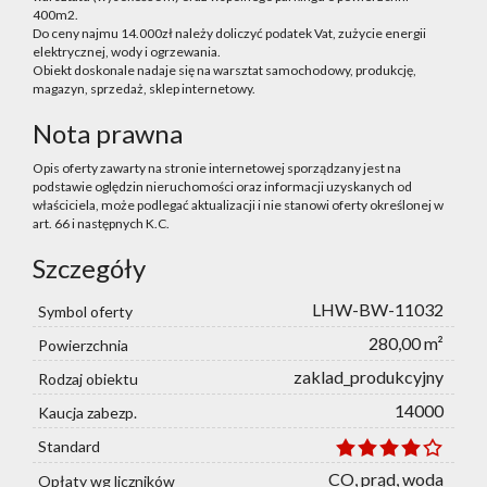
400m2.
Do ceny najmu 14.000zł należy doliczyć podatek Vat, zużycie energii
elektrycznej, wody i ogrzewania.
Obiekt doskonale nadaje się na warsztat samochodowy, produkcję,
magazyn, sprzedaż, sklep internetowy.
Nota prawna
Opis oferty zawarty na stronie internetowej sporządzany jest na
podstawie oględzin nieruchomości oraz informacji uzyskanych od
właściciela, może podlegać aktualizacji i nie stanowi oferty określonej w
art. 66 i następnych K.C.
Szczegóły
LHW-BW-11032
Symbol oferty
280,00 m²
Powierzchnia
zaklad_produkcyjny
Rodzaj obiektu
14000
Kaucja zabezp.
Standard
CO, prąd, woda
Opłaty wg liczników